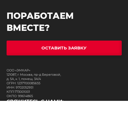
ПОРАБОТАЕМ
ВМЕСТЕ?
ОСТАВИТЬ ЗАЯВКУ
ООО «ЭМКАР»
121087, г. Москва, пр-д Береговой,
д. 5А, к. 1, помещ. 3А/4
ОГРН: 1237700085655
ИНН: 9702052951
КПП:773001001
ОКПО: 99614865
СВЯЖИТЕСЬ С НАМИ:
+7 (495) 323-64-24
support@m-kar.ru