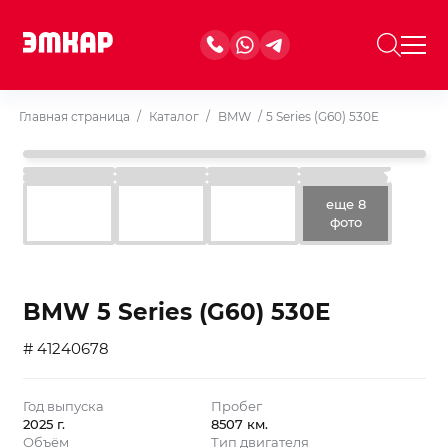
Главная страница
/
Каталог
/
BMW
/
5 Series (G60) 530E
еще 8
фото
BMW 5 Series (G60) 530E
# 41240678
Год выпуска
Пробег
2025 г.
8507 км.
Объём
Тип двигателя