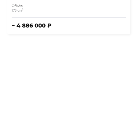
Объём
3
173 см
~ 4 886 000 ₽