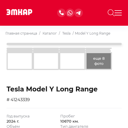
Главная страница
/
Каталог
/
Tesla
/
Model Y Long Range
еще 8
фото
Tesla Model Y Long Range
# 41243339
Год выпуска
Пробег
2024 г.
10670 км.
Объём
Тип двигателя