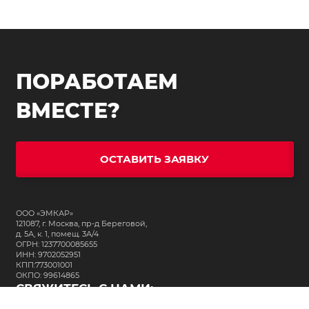
ПОРАБОТАЕМ
ВМЕСТЕ?
ОСТАВИТЬ ЗАЯВКУ
ООО «ЭМКАР»
121087, г. Москва, пр-д Береговой,
д. 5А, к. 1, помещ. 3А/4
ОГРН: 1237700085655
ИНН: 9702052951
КПП:773001001
ОКПО: 99614865
СВЯЖИТЕСЬ С НАМИ: