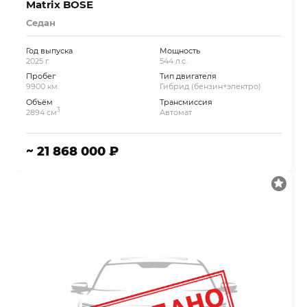
Matrix BOSE
Седан
Год выпуска
Мощность
2025 г.
544 л.с.
Пробег
Тип двигателя
9900 км.
Гибрид (бензин+электро)
Объём
Трансмиссия
3
2894 см
Автомат
~ 21 868 000 ₽