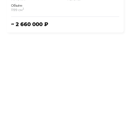
Объём
3
1199 см
~ 2 660 000 ₽