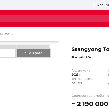
О нас
Ко
 1.5 2Wd T7
Ssangyong Tor
еще 8 фото
# 41249024
Год выпуска
2023 г.
Тип двигателя
Бензин
Стоимость автомобиля д
~ 2 190 000