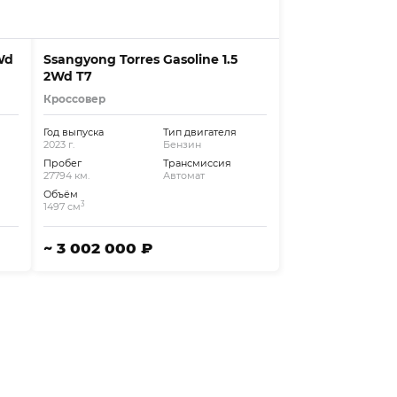
Wd
Ssangyong Torres Gasoline 1.5
2Wd T7
Кроссовер
Год выпуска
Тип двигателя
2023 г.
Бензин
Пробег
Трансмиссия
27794 км.
Автомат
Объём
3
1497 см
~ 3 002 000 ₽