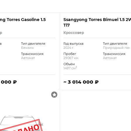
g Torres Gasoline 1.5
Ssangyong Torres Bimuel 1.5 2
Tl7
р
Кроссовер
а
Тип двигателя
Год выпуска
Тип двигателя
Бензин
2024 г.
Природный газ
Трансмиссия
Пробег
Трансмиссия
Автомат
29067 км.
Автомат
Объём
3
1497 см
1 000 ₽
~ 3 014 000 ₽