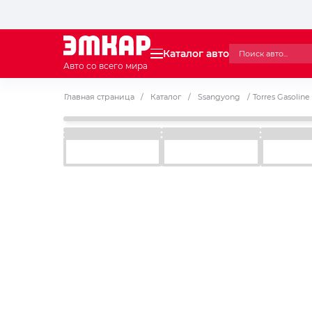
Каталог авто
Авто со всего мира
Главная страница
/
Каталог
/
Ssangyong
/
Torres Gasoline