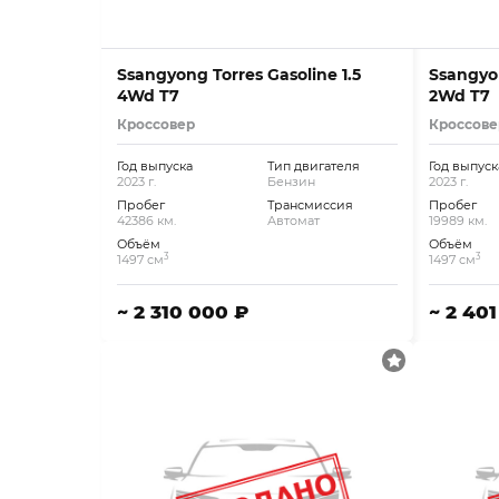
Ssangyong Torres Gasoline 1.5
Ssangyon
4Wd T7
2Wd T7
Кроссовер
Кроссове
Год выпуска
Тип двигателя
Год выпуск
2023 г.
Бензин
2023 г.
Пробег
Трансмиссия
Пробег
42386 км.
Автомат
19989 км.
Объём
Объём
3
3
1497 см
1497 см
~ 2 310 000 ₽
~ 2 40