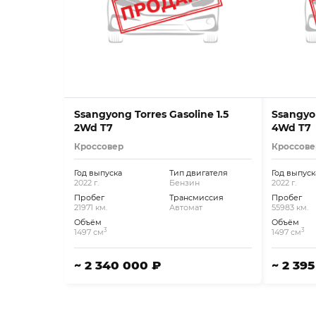
Ssangyong Torres Gasoline 1.5
Ssangyon
2Wd T7
4Wd T7
Кроссовер
Кроссове
Год выпуска
Тип двигателя
Год выпуск
2022 г.
Бензин
2022 г.
Пробег
Трансмиссия
Пробег
21971 км.
Автомат
55983 км.
Объём
Объём
3
3
1497 см
1497 см
~ 2 340 000 ₽
~ 2 39