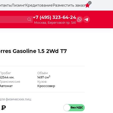
0
нтакты
Лизинг
Кредитование
Разместить заказ
+7 (495) 323-64-24
Москва, Береговой пр. 5А1
res Gasoline 1.5 2Wd T7
Пробег
Объём
3
52544 км.
1497 см
Трансмиссия
Кузов:
Автомат
Кроссовер
ля физических лиц:
 ₽