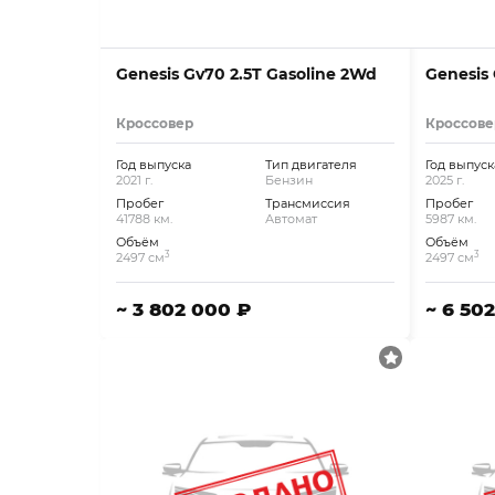
Genesis Gv70 2.5T Gasoline 2Wd
Genesis
Кроссовер
Кроссове
Год выпуска
Тип двигателя
Год выпуск
2021 г.
Бензин
2025 г.
Пробег
Трансмиссия
Пробег
41788 км.
Автомат
5987 км.
Объём
Объём
3
3
2497 см
2497 см
~ 3 802 000 ₽
~ 6 50