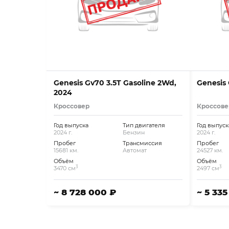
Genesis Gv70 3.5T Gasoline 2Wd,
Genesis 
2024
Кроссовер
Кроссове
Год выпуска
Тип двигателя
Год выпуск
2024 г.
Бензин
2024 г.
Пробег
Трансмиссия
Пробег
15681 км.
Автомат
24527 км.
Объём
Объём
3
3
3470 см
2497 см
~ 8 728 000 ₽
~ 5 33