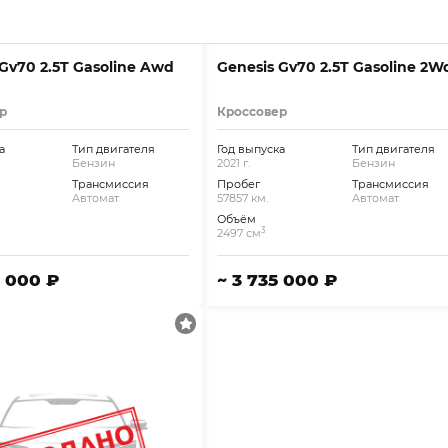
 Gv70 2.5T Gasoline Awd
Genesis Gv70 2.5T Gasoline 2W
р
Кроссовер
а
Тип двигателя
Год выпуска
Тип двигателя
Бензин
2021 г.
Бензин
Трансмиссия
Пробег
Трансмиссия
Автомат
57857 км.
Автомат
Объём
3
2497 см
2 000 ₽
~ 3 735 000 ₽