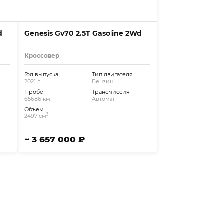
d
Genesis Gv70 2.5T Gasoline 2Wd
Кроссовер
Год выпуска
Тип двигателя
2021 г.
Бензин
Пробег
Трансмиссия
65686 км.
Автомат
Объём
3
2497 см
~ 3 657 000 ₽