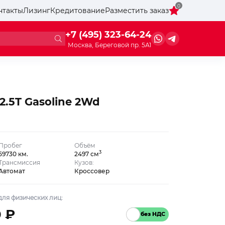
0
нтакты
Лизинг
Кредитование
Разместить заказ
+7 (495) 323-64-24
Москва, Береговой пр. 5А1
2.5T Gasoline 2Wd
Пробег
Объём
3
59730 км.
2497 см
Трансмиссия
Кузов:
Автомат
Кроссовер
ля физических лиц:
0 ₽