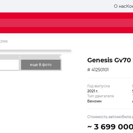
О нас
Ко
e 2Wd
Genesis Gv70 
еще 8 фото
# 41250101
Год выпуска
2021 г.
Тип двигателя
Бензин
Стоимость автомобиля д
~ 3 699 00