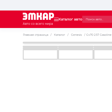
Каталог авто
Авто со всего мира
Главная страница
/
Каталог
/
Genesis
/
Gv70 2.5T Gasolin