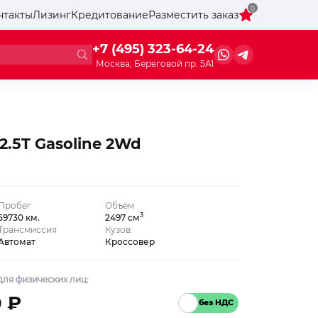
0
нтакты
Лизинг
Кредитование
Разместить заказ
+7 (495) 323-64-24
Москва, Береговой пр. 5А1
2.5T Gasoline 2Wd
Пробег
Объём
3
59730 км.
2497 см
Трансмиссия
Кузов:
Автомат
Кроссовер
ля физических лиц:
0 ₽