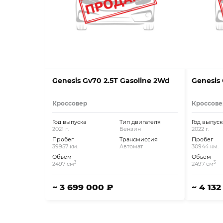
Genesis Gv70 2.5T Gasoline 2Wd
Genesis 
Кроссовер
Кроссове
Год выпуска
Тип двигателя
Год выпуск
2021 г.
Бензин
2022 г.
Пробег
Трансмиссия
Пробег
39957 км.
Автомат
30944 км.
Объём
Объём
3
3
2497 см
2497 см
~ 3 699 000 ₽
~ 4 13