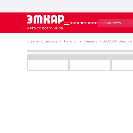
Каталог авто
Авто со всего мира
Главная страница
/
Каталог
/
Genesis
/
Gv70 2.5T Gasolin