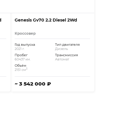
d
Genesis Gv70 2.2 Diesel 2Wd
Кроссовер
Год выпуска
Тип двигателя
2021 г.
Дизель
Пробег
Трансмиссия
60437 км.
Автомат
Объём
3
2151 см
~ 3 542 000 ₽