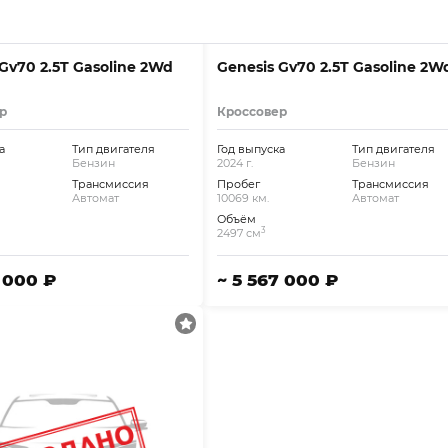
Gv70 2.5T Gasoline 2Wd
Genesis Gv70 2.5T Gasoline 2W
р
Кроссовер
а
Тип двигателя
Год выпуска
Тип двигателя
Бензин
2024 г.
Бензин
Трансмиссия
Пробег
Трансмиссия
Автомат
10069 км.
Автомат
Объём
3
2497 см
5 000 ₽
~ 5 567 000 ₽