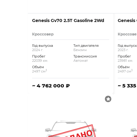
Genesis Gv70 2.5T Gasoline 2Wd
Genesis 
Кроссовер
Кроссове
Год выпуска
Тип двигателя
Год выпуск
2024 г.
Бензин
2023 г.
Пробег
Трансмиссия
Пробег
22039 км.
Автомат
23981 км.
Объём
Объём
3
3
2497 см
2497 см
~ 4 762 000 ₽
~ 5 33