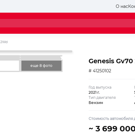
О нас
Ко
e 2Wd
Genesis Gv70 
еще 8 фото
# 41250102
Год выпуска
2021 г.
Тип двигателя
Бензин
Стоимость автомобиля д
~ 3 699 00