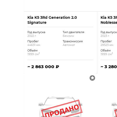
Kia K5 3Rd Generation 2.0
Kia K5 3
Signature
Nobless
Год выпуска
Тип двигателя
Год выпуск
2022 г.
Бензин
2023 г.
Пробег
Трансмиссия
Пробег
44631 км.
Автомат
29523 км.
Объём
Объём
3
3
1999 см
1999 см
~ 2 863 000 ₽
~ 3 28