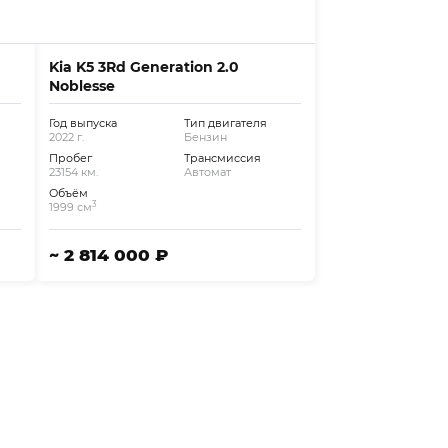
Kia K5 3Rd Generation 2.0
Noblesse
Год выпуска
Тип двигателя
2022 г.
Бензин
Пробег
Трансмиссия
23154 км.
Автомат
Объём
3
1999 см
~ 2 814 000 ₽