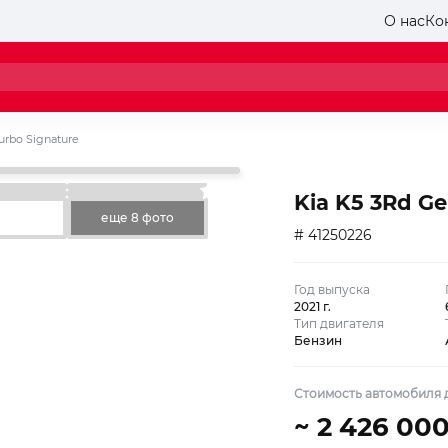
О нас
Ко
Turbo Signature
Kia K5 3Rd Ge
еще 8 фото
# 41250226
Год выпуска
2021 г.
Тип двигателя
Бензин
Стоимость автомобиля д
~ 2 426 00