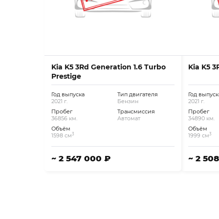
Kia K5 3Rd Generation 1.6 Turbo
Kia K5 3
Prestige
Год выпуска
Тип двигателя
Год выпуск
2021 г.
Бензин
2021 г.
Пробег
Трансмиссия
Пробег
36856 км.
Автомат
34890 км.
Объём
Объём
3
3
1598 см
1999 см
~ 2 547 000 ₽
~ 2 50