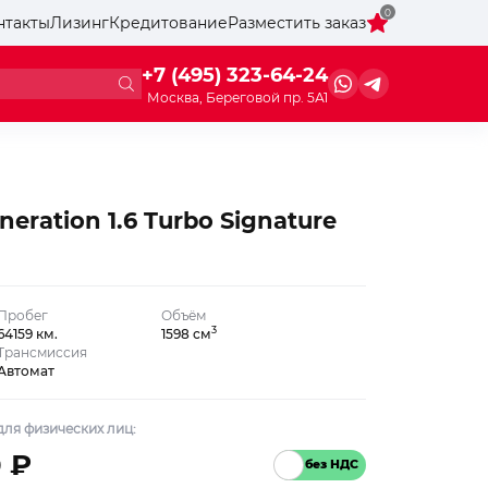
0
нтакты
Лизинг
Кредитование
Разместить заказ
+7 (495) 323-64-24
Москва, Береговой пр. 5А1
neration 1.6 Turbo Signature
Пробег
Объём
3
64159 км.
1598 см
Трансмиссия
Автомат
ля физических лиц:
0 ₽