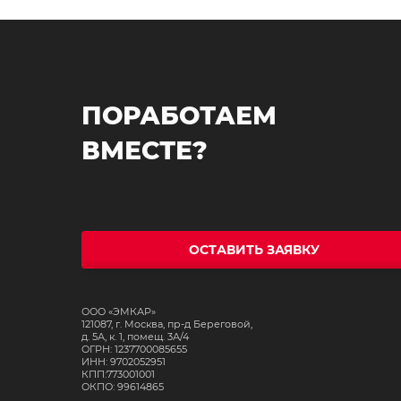
ПОРАБОТАЕМ
ВМЕСТЕ?
ОСТАВИТЬ ЗАЯВКУ
ООО «ЭМКАР»
121087, г. Москва, пр-д Береговой,
д. 5А, к. 1, помещ. 3А/4
ОГРН: 1237700085655
ИНН: 9702052951
КПП:773001001
ОКПО: 99614865