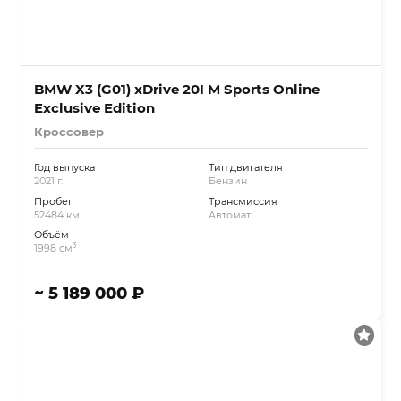
BMW X3 (G01) xDrive 20I M Sports Online
Exclusive Edition
Кроссовер
Год выпуска
Тип двигателя
2021 г.
Бензин
Пробег
Трансмиссия
52484 км.
Автомат
Объём
3
1998 см
~ 5 189 000 ₽