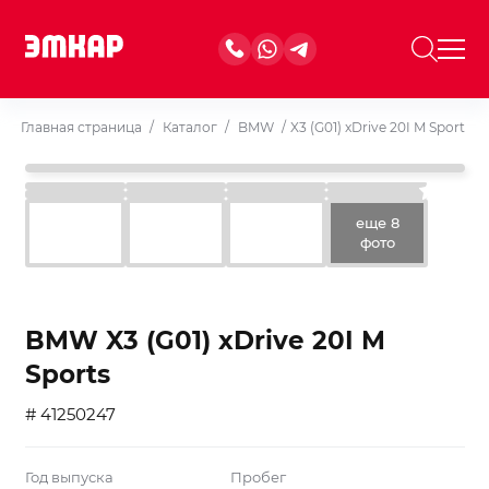
Главная страница
/
Каталог
/
BMW
/
X3 (G01) xDrive 20I M Sports
еще 8
фото
BMW X3 (G01) xDrive 20I M
Sports
# 41250247
Год выпуска
Пробег