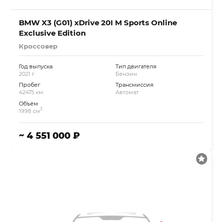
BMW X3 (G01) xDrive 20I M Sports Online
Exclusive Edition
Кроссовер
Год выпуска
Тип двигателя
2021 г.
Бензин
Пробег
Трансмиссия
42475 км.
Автомат
Объём
3
1998 см
~ 4 551 000 ₽