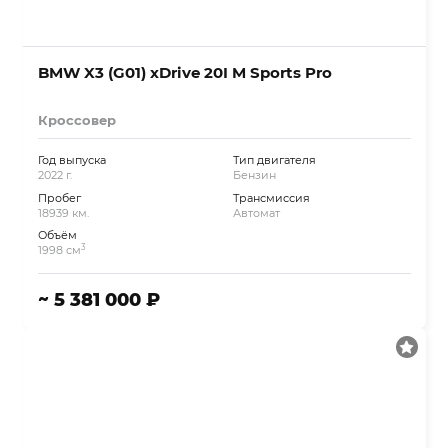
BMW X3 (G01) xDrive 20I M Sports Pro
Кроссовер
Год выпуска
Тип двигателя
2022 г.
Бензин
Пробег
Трансмиссия
18939 км.
Автомат
Объём
3
1998 см
~ 5 381 000 ₽