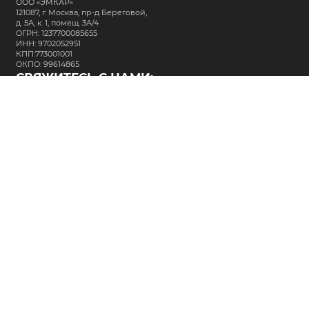
ООО «ЭМКАР»
121087, г. Москва, пр-д Береговой,
д. 5А, к. 1, помещ. 3А/4
ОГРН: 1237700085655
ИНН: 9702052951
КПП:773001001
ОКПО: 99614865
СВЯЖИТЕСЬ С НАМИ:
+7 (495) 323-64-24
support@m-kar.ru
о нас
контакты
лизинг
кредитование
разместить заказ
Политика в отношении обработки персональных данных