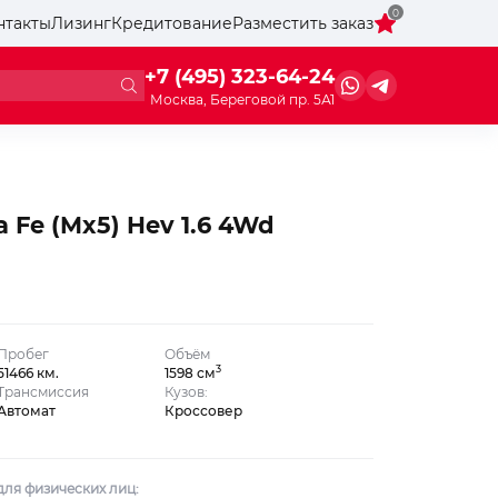
0
нтакты
Лизинг
Кредитование
Разместить заказ
+7 (495) 323-64-24
Москва, Береговой пр. 5А1
 Fe (Mx5) Hev 1.6 4Wd
Пробег
Объём
3
51466 км.
1598 см
Трансмиссия
Кузов:
Автомат
Кроссовер
ля физических лиц: