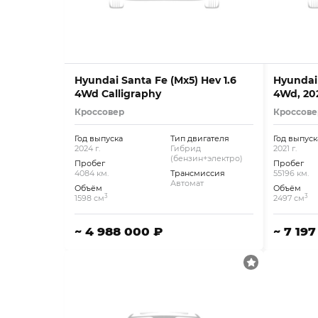
Hyundai Santa Fe (Mx5) Hev 1.6
Hyundai 
4Wd Calligraphy
4Wd, 20
Кроссовер
Кроссове
Год выпуска
Тип двигателя
Год выпуск
2024 г.
Гибрид
2021 г.
(бензин+электро)
Пробег
Пробег
4084 км.
Трансмиссия
55196 км.
Автомат
Объём
Объём
3
3
1598 см
2497 см
~ 4 988 000 ₽
~ 7 19