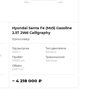
Hyundai Santa Fe (Mx5) Gasoline
2.5T 2Wd Calligraphy
Кроссовер
Год выпуска
Тип двигателя
2024 г.
Бензин
)
Пробег
Трансмиссия
20550 км.
Автомат
Объём
3
2497 см
~ 4 218 000 ₽