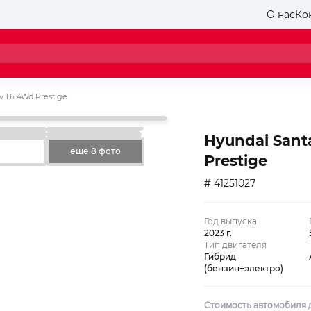
О нас
Ко
v 1.6 4Wd Prestige
Hyundai Santa
еще 8 фото
Prestige
# 41251027
Год выпуска
2023 г.
Тип двигателя
Гибрид
(бензин+электро)
Стоимость автомобиля д