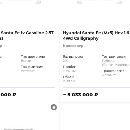
Santa Fe Iv Gasoline 2.5T
Hyundai Santa Fe (Mx5) Hev 1.6
21
4Wd Calligraphy
р
Кроссовер
а
Тип двигателя
Год выпуска
Тип двигателя
Бензин
2024 г.
Гибрид
(бензин+электро
Трансмиссия
Пробег
Автомат
7987 км.
Трансмиссия
Автомат
Объём
3
1598 см
7 000 ₽
~ 5 033 000 ₽