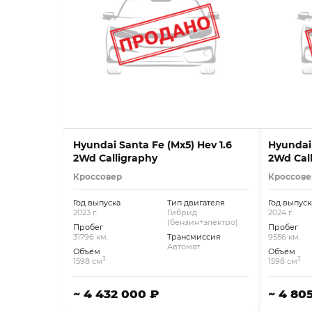
Hyundai Santa Fe (Mx5) Hev 1.6
Hyundai 
2Wd Calligraphy
2Wd Cal
Кроссовер
Кроссове
Год выпуска
Тип двигателя
Год выпуск
2023 г.
Гибрид
2024 г.
(бензин+электро)
Пробег
Пробег
31796 км.
Трансмиссия
9556 км.
Автомат
Объём
Объём
3
3
1598 см
1598 см
~ 4 432 000 ₽
~ 4 80