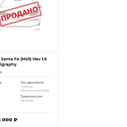
Santa Fe (Mx5) Hev 1.6
ligraphy
р
а
Тип двигателя
Гибрид
(бензин+электро)
Трансмиссия
Автомат
5 000 ₽