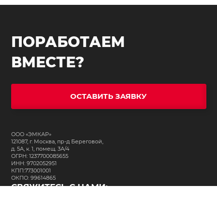
ПОРАБОТАЕМ
ВМЕСТЕ?
ОСТАВИТЬ ЗАЯВКУ
ООО «ЭМКАР»
121087, г. Москва, пр-д Береговой,
д. 5А, к. 1, помещ. 3А/4
ОГРН: 1237700085655
ИНН: 9702052951
КПП:773001001
ОКПО: 99614865
СВЯЖИТЕСЬ С НАМИ:
+7 (495) 323-64-24