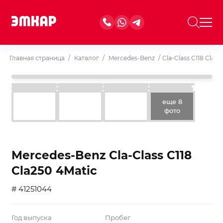
Главная страница
/
Каталог
/
Mercedes-Benz
/
Cla-Class C118 Cla2
еще 8
фото
Mercedes-Benz Cla-Class C118
Cla250 4Matic
# 41251044
Год выпуска
Пробег