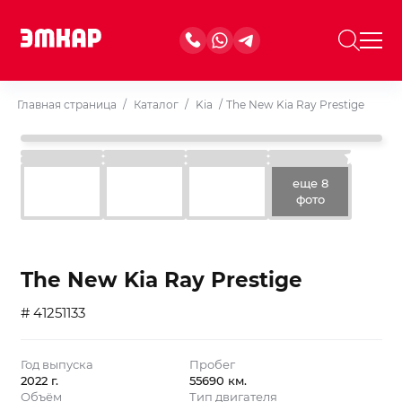
Главная страница
/
Каталог
/
Kia
/
The New Kia Ray Prestige
еще 8
фото
The New Kia Ray Prestige
# 41251133
Год выпуска
Пробег
2022 г.
55690 км.
Объём
Тип двигателя