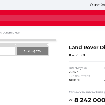
О нас
Ко
60 Dynamic Hse
Land Rover D
еще 8 фото
# 41251276
Год выпуска
2024 г.
Тип двигателя
Бензин
Стоимость автомобиля д
~ 8 242 00