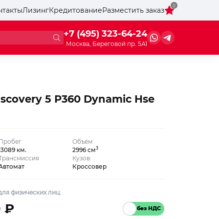
0
нтакты
Лизинг
Кредитование
Разместить заказ
+7 (495) 323-64-24
Москва, Береговой пр. 5А1
iscovery 5 P360 Dynamic Hse
Пробег
Объём
3
13089 км.
2996 см
Трансмиссия
Кузов:
Автомат
Кроссовер
ля физических лиц:
0 ₽