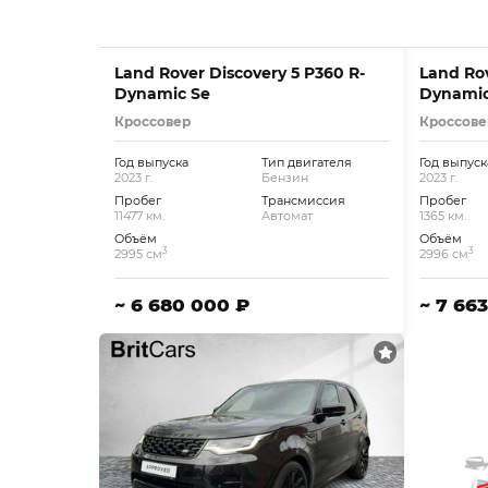
Land Rover Discovery 5 P360 R-
Land Rov
Dynamic Se
Dynamic
Кроссовер
Кроссове
Год выпуска
Тип двигателя
Год выпуск
2023 г.
Бензин
2023 г.
Пробег
Трансмиссия
Пробег
11477 км.
Автомат
1365 км.
Объём
Объём
3
3
2995 см
2996 см
~ 6 680 000 ₽
~ 7 66