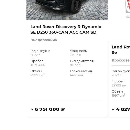
Land Rover Discovery R-Dynamic
SE D250 360-CAM ACC CAM SD
Внедорожник
Land Rov
Год выпуска
Мощность
Se
2022 г.
249 л.с.
Кроссове
Пробег
Тип двигателя
49304 км.
Дизель
Объём
Трансмиссия
Год выпуск
3
2997 см
Автомат
2022 г.
Пробег
29799 км.
Объём
3
1997 см
~ 6 751 000 ₽
~ 4 82