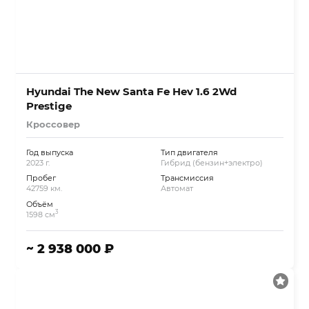
Hyundai The New Santa Fe Hev 1.6 2Wd
Prestige
Кроссовер
Год выпуска
Тип двигателя
2023 г.
Гибрид (бензин+электро)
Пробег
Трансмиссия
42759 км.
Автомат
Объём
3
1598 см
~ 2 938 000 ₽