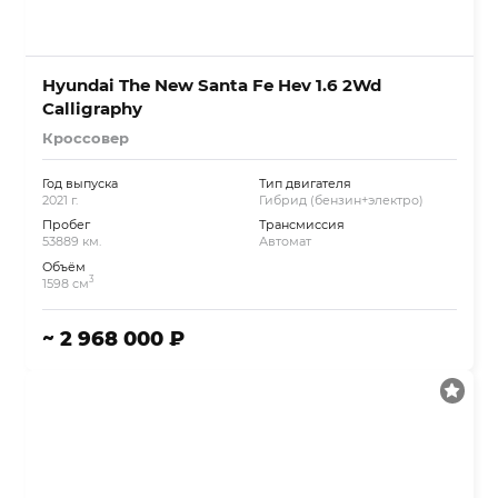
Hyundai The New Santa Fe Hev 1.6 2Wd
Calligraphy
Кроссовер
Год выпуска
Тип двигателя
2021 г.
Гибрид (бензин+электро)
Пробег
Трансмиссия
53889 км.
Автомат
Объём
3
1598 см
~ 2 968 000 ₽