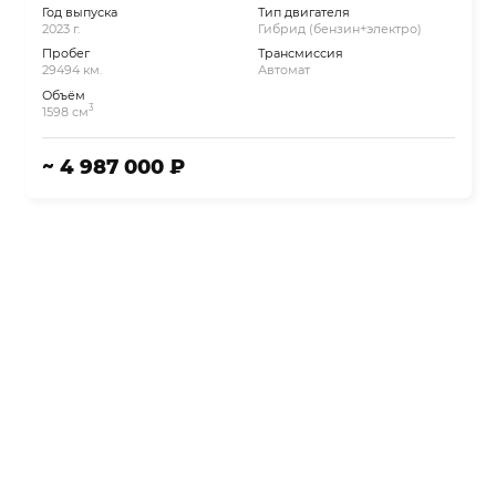
Год выпуска
Тип двигателя
2023 г.
Гибрид (бензин+электро)
Пробег
Трансмиссия
29494 км.
Автомат
Объём
3
1598 см
~ 4 987 000 ₽