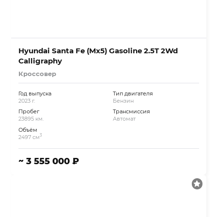
Hyundai Santa Fe (Mx5) Gasoline 2.5T 2Wd
Calligraphy
Кроссовер
Год выпуска
Тип двигателя
2023 г.
Бензин
Пробег
Трансмиссия
23895 км.
Автомат
Объём
3
2497 см
~ 3 555 000 ₽