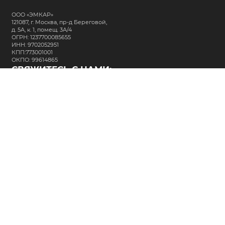
ООО «ЭМКАР»
121087, г. Москва, пр-д Береговой,
д. 5А, к. 1, помещ. 3А/4
ОГРН: 1237700085655
ИНН: 9702052951
КПП:773001001
ОКПО: 99614865
СВЯЖИТЕСЬ С НАМИ:
+7 (495) 323-64-24
support@m-kar.ru
о нас
контакты
лизинг
кредитование
разместить заказ
Политика в отношении обработки персональных данных