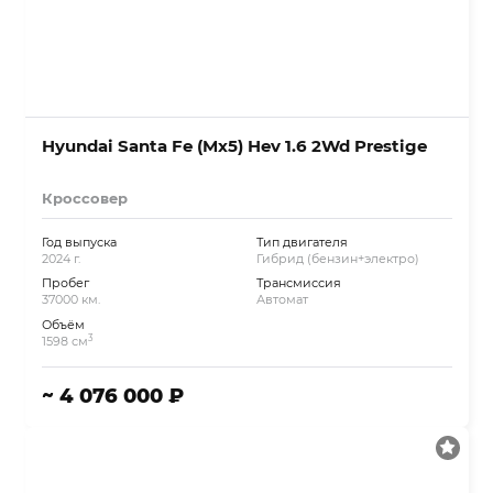
Hyundai Santa Fe (Mx5) Hev 1.6 2Wd Prestige
Кроссовер
Год выпуска
Тип двигателя
2024 г.
Гибрид (бензин+электро)
Пробег
Трансмиссия
37000 км.
Автомат
Объём
3
1598 см
~ 4 076 000 ₽