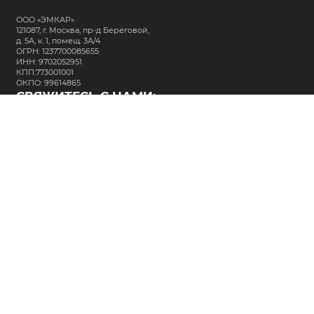
ООО «ЭМКАР»
121087, г. Москва, пр-д Береговой,
д. 5А, к. 1, помещ. 3А/4
ОГРН: 1237700085655
ИНН: 9702052951
КПП:773001001
ОКПО: 99614865
СВЯЖИТЕСЬ С НАМИ:
+7 (495) 323-64-24
support@m-kar.ru
о нас
контакты
лизинг
кредитование
разместить заказ
Политика в отношении обработки персональных данных