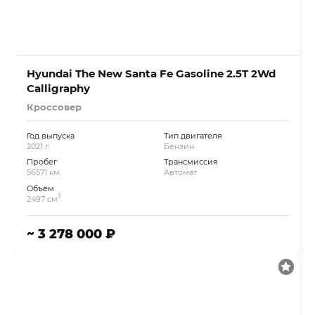
Hyundai The New Santa Fe Gasoline 2.5T 2Wd
Calligraphy
Кроссовер
Год выпуска
Тип двигателя
2021 г.
Бензин
Пробег
Трансмиссия
56571 км.
Автомат
Объём
3
2497 см
~ 3 278 000 ₽