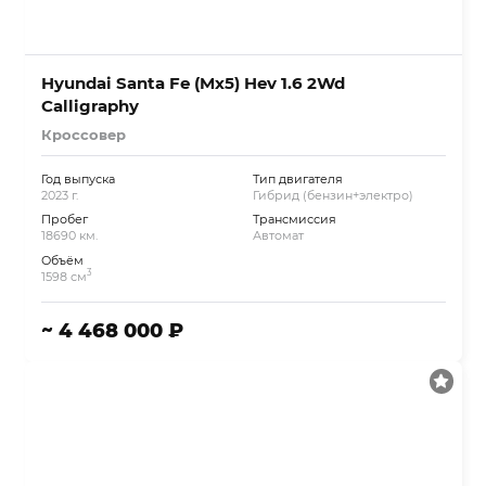
Hyundai Santa Fe (Mx5) Hev 1.6 2Wd
Calligraphy
Кроссовер
Год выпуска
Тип двигателя
2023 г.
Гибрид (бензин+электро)
Пробег
Трансмиссия
18690 км.
Автомат
Объём
3
1598 см
~ 4 468 000 ₽