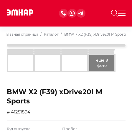
Главная страница
/
Каталог
/
BMW
/
X2 (F39) xDrive20I M Sports
еще 8
фото
BMW X2 (F39) xDrive20I M
Sports
# 41251894
Год выпуска
Пробег