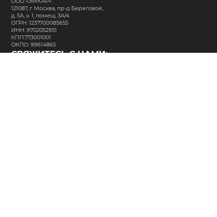
ООО «ЭМКАР»
121087, г. Москва, пр-д Береговой,
д. 5А, к. 1, помещ. 3А/4
ОГРН: 1237700085655
ИНН: 9702052951
КПП:773001001
ОКПО: 99614865
СВЯЖИТЕСЬ С НАМИ:
+7 (495) 323-64-24
support@m-kar.ru
о нас
контакты
лизинг
кредитование
разместить заказ
Политика в отношении обработки персональных данных