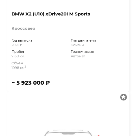
BMW X2 (U10) xDrive20I M Sports
Кроссовер
Год выпуска
Тип двигателя
2025 г.
Бензин
Пробег
Трансмиссия
7168 км.
Автомат
Объём
3
1998 см
~ 5 923 000 ₽