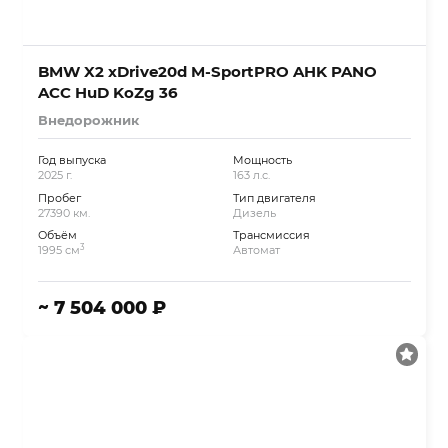
BMW X2 xDrive20d M-SportPRO AHK PANO
ACC HuD KoZg 36
Внедорожник
Год выпуска
Мощность
2025 г.
163 л.с.
Пробег
Тип двигателя
27390 км.
Дизель
Объём
Трансмиссия
3
1995 см
Автомат
~ 7 504 000 ₽