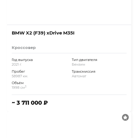
BMW X2 (F39) xDrive M35I
Кроссовер
Год выпуска
Тип двигателя
2021 г.
Бензин
Пробег
Трансмиссия
58987 км.
Автомат
Объём
3
1998 см
~ 3 711 000 ₽