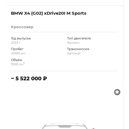
BMW X4 (G02) xDrive20I M Sports
Кроссовер
Год выпуска
Тип двигателя
2023 г.
Бензин
Пробег
Трансмиссия
41985 км.
Автомат
Объём
3
1998 см
~ 5 522 000 ₽