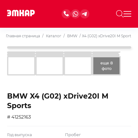
Главная страница
/
Каталог
/
BMW
/
X4 (G02) xDrive20I M Sports
еще 8
фото
BMW X4 (G02) xDrive20I M
Sports
# 41252163
Год выпуска
Пробег