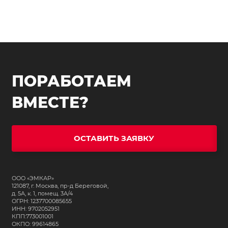
ПОРАБОТАЕМ
ВМЕСТЕ?
ОСТАВИТЬ ЗАЯВКУ
ООО «ЭМКАР»
121087, г. Москва, пр-д Береговой,
д. 5А, к. 1, помещ. 3А/4
ОГРН: 1237700085655
ИНН: 9702052951
КПП:773001001
ОКПО: 99614865