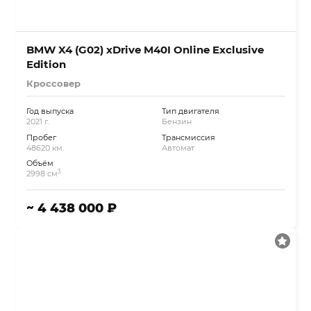
BMW X4 (G02) xDrive M40I Online Exclusive
Edition
Кроссовер
Год выпуска
Тип двигателя
2021 г.
Бензин
Пробег
Трансмиссия
48620 км.
Автомат
Объём
3
2998 см
~ 4 438 000 ₽