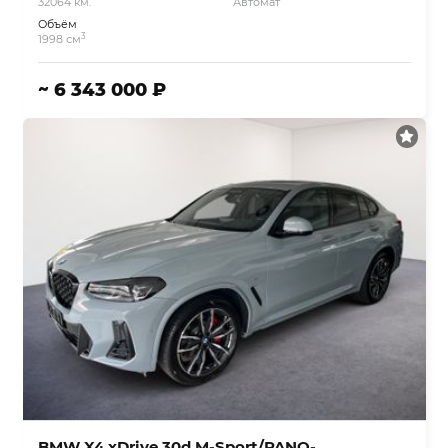
32064 км.
Автомат
Объём
3
1998 см
~ 6 343 000 ₽
BMW X4 xDrive 30d M-Sport/PANO-