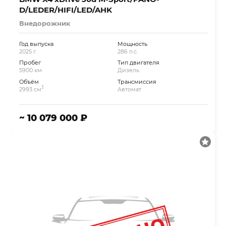
D/LEDER/HIFI/LED/AHK
Внедорожник
Год выпуска
Мощность
2025 г.
286 л.с.
Пробег
Тип двигателя
5900 км.
Дизель
Объём
Трансмиссия
3
2993 см
Автомат
~ 10 079 000 ₽