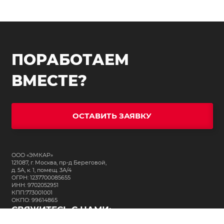
ПОРАБОТАЕМ
ВМЕСТЕ?
ОСТАВИТЬ ЗАЯВКУ
ООО «ЭМКАР»
121087, г. Москва, пр-д Береговой,
д. 5А, к. 1, помещ. 3А/4
ОГРН: 1237700085655
ИНН: 9702052951
КПП:773001001
ОКПО: 99614865
СВЯЖИТЕСЬ С НАМИ: