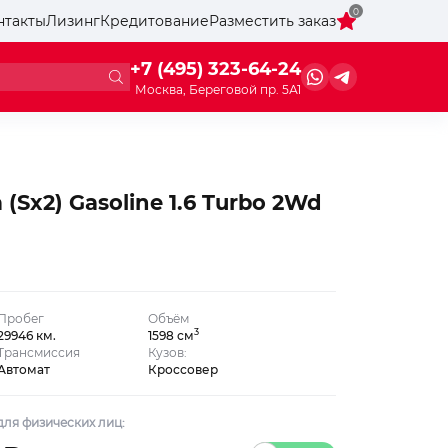
0
нтакты
Лизинг
Кредитование
Разместить заказ
+7 (495) 323-64-24
Москва, Береговой пр. 5А1
(Sx2) Gasoline 1.6 Turbo 2Wd
Пробег
Объём
3
29946 км.
1598 см
Трансмиссия
Кузов:
Автомат
Кроссовер
ля физических лиц: