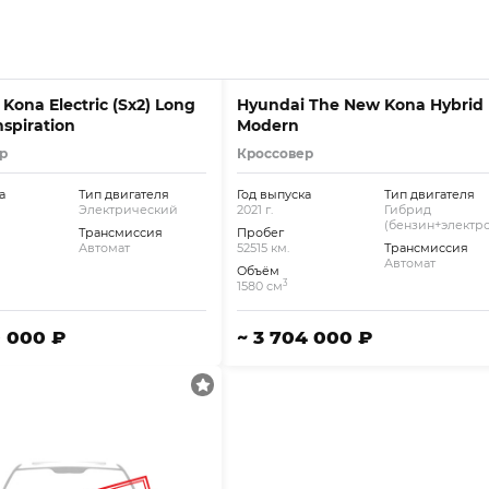
Kona Electric (Sx2) Long
Hyundai The New Kona Hybrid
spiration
Modern
р
Кроссовер
а
Тип двигателя
Год выпуска
Тип двигателя
Электрический
2021 г.
Гибрид
(бензин+электро
Трансмиссия
Пробег
Автомат
52515 км.
Трансмиссия
Автомат
Объём
3
1580 см
0 000 ₽
~ 3 704 000 ₽