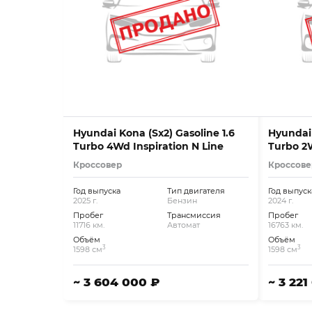
Hyundai Kona (Sx2) Gasoline 1.6
Hyundai 
Turbo 4Wd Inspiration N Line
Turbo 2W
Кроссовер
Кроссове
Год выпуска
Тип двигателя
Год выпуск
2025 г.
Бензин
2024 г.
Пробег
Трансмиссия
Пробег
11716 км.
Автомат
16763 км.
Объём
Объём
3
3
1598 см
1598 см
~ 3 604 000 ₽
~ 3 221