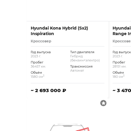
Hyundai Kona Hybrid (Sx2)
Hyundai 
Inspiration
Range In
Кроссовер
Кроссове
Год выпуска
Тип двигателя
Год выпуск
2023 г.
Гибрид
2023 г.
(бензин+электро)
Пробег
Пробег
36457 км.
Трансмиссия
28151 км.
Автомат
Объём
Объём
3
3
1580 см
180 см
~ 2 693 000 ₽
~ 3 47