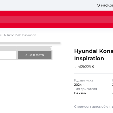
О нас
Ко
e 1.6 Turbo 2Wd Inspiration
Hyundai Kona 
еще 8 фото
Inspiration
# 41252298
Год выпуска
2024 г.
Тип двигателя
Бензин
Стоимость автомобиля д