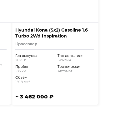
Hyundai Kona (Sx2) Gasoline 1.6
Turbo 2Wd Inspiration
Кроссовер
Год выпуска
Тип двигателя
2025 г.
Бензин
)
Пробег
Трансмиссия
185 км.
Автомат
Объём
3
1598 см
~ 3 462 000 ₽