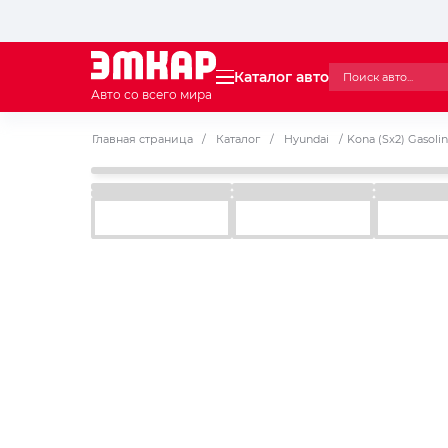
Каталог авто
Авто со всего мира
Главная страница
/
Каталог
/
Hyundai
/
Kona (Sx2) Gasolin