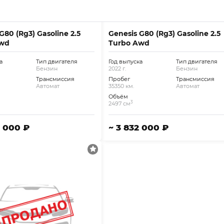
G80 (Rg3) Gasoline 2.5
Genesis G80 (Rg3) Gasoline 2.5
Awd
Turbo Awd
а
Тип двигателя
Год выпуска
Тип двигателя
Бензин
2022 г.
Бензин
Трансмиссия
Пробег
Трансмиссия
Автомат
35350 км.
Автомат
Объём
3
2497 см
9 000 ₽
~ 3 832 000 ₽