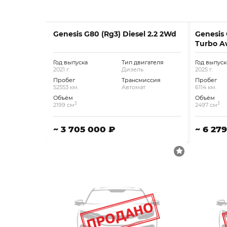
Genesis G80 (Rg3) Diesel 2.2 2Wd
Genesis 
Turbo 
Год выпуска
Тип двигателя
Год выпуск
2021 г.
Дизель
2025 г.
Пробег
Трансмиссия
Пробег
52553 км.
Автомат
6114 км.
Объём
Объём
3
3
2199 см
2497 см
~ 3 705 000 ₽
~ 6 27