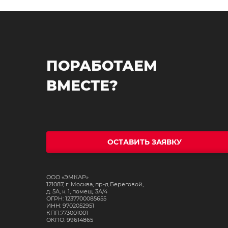
ПОРАБОТАЕМ
ВМЕСТЕ?
ОСТАВИТЬ ЗАЯВКУ
ООО «ЭМКАР»
121087, г. Москва, пр-д Береговой,
д. 5А, к. 1, помещ. 3А/4
ОГРН: 1237700085655
ИНН: 9702052951
КПП:773001001
ОКПО: 99614865