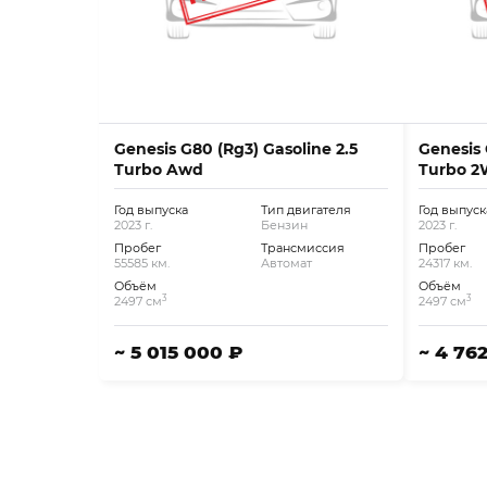
Genesis G80 (Rg3) Gasoline 2.5
Genesis 
Turbo Awd
Turbo 2
Год выпуска
Тип двигателя
Год выпуск
2023 г.
Бензин
2023 г.
Пробег
Трансмиссия
Пробег
55585 км.
Автомат
24317 км.
Объём
Объём
3
3
2497 см
2497 см
~ 5 015 000 ₽
~ 4 76