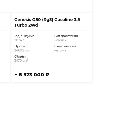
Genesis G80 (Rg3) Gasoline 3.5
Turbo 2Wd
Год выпуска
Тип двигателя
2024 г.
Бензин
Пробег
Трансмиссия
24695 км.
Автомат
Объём
3
3470 см
~ 8 523 000 ₽