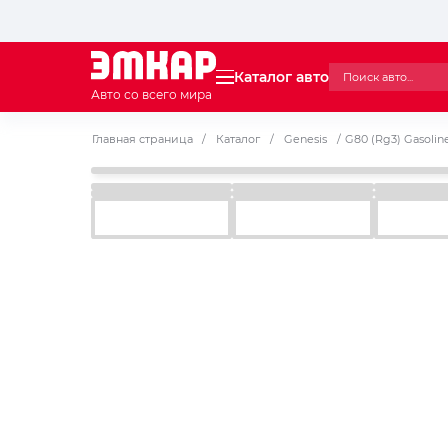
Каталог авто
Авто со всего мира
Главная страница
/
Каталог
/
Genesis
/
G80 (Rg3) Gasolin