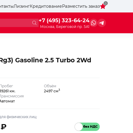
0
нтакты
Лизинг
Кредитование
Разместить заказ
+7 (495) 323-64-24
Москва, Береговой пр. 5А1
Rg3) Gasoline 2.5 Turbo 2Wd
Пробег
Объём
3
39261 км.
2497 см
Трансмиссия
Автомат
ля физических лиц:
 ₽