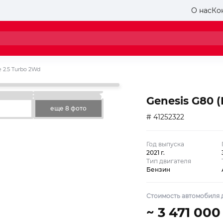
О нас
Ко
e 2.5 Turbo 2Wd
Genesis G80 (
еще 8 фото
# 41252322
Год выпуска
2021 г.
Тип двигателя
Бензин
Стоимость автомобиля д
~ 3 471 000