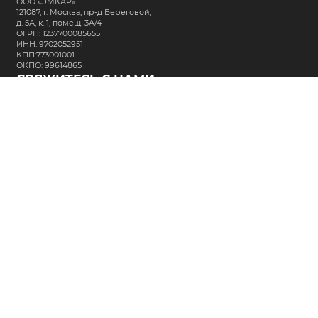
ООО «ЭМКАР»
121087, г. Москва, пр-д Береговой,
д. 5А, к. 1, помещ. 3А/4
ОГРН: 1237700085655
ИНН: 9702052951
КПП:773001001
ОКПО: 99614865
СВЯЖИТЕСЬ С НАМИ:
+7 (495) 323-64-24
support@m-kar.ru
о нас
контакты
лизинг
кредитование
разместить заказ
Политика в отношении обработки персональных данных