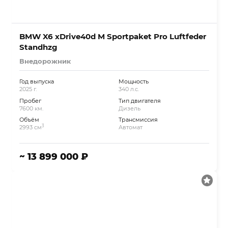
BMW X6 xDrive40d M Sportpaket Pro Luftfeder
Standhzg
Внедорожник
Год выпуска
Мощность
2025 г.
340 л.с.
Пробег
Тип двигателя
7600 км.
Дизель
Объём
Трансмиссия
3
2993 см
Автомат
~ 13 899 000 ₽