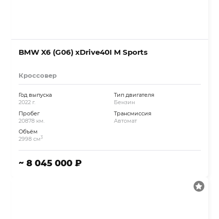
BMW X6 (G06) xDrive40I M Sports
Кроссовер
Год выпуска
Тип двигателя
2022 г.
Бензин
Пробег
Трансмиссия
20878 км.
Автомат
Объём
3
2998 см
~ 8 045 000 ₽