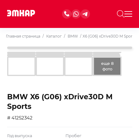
Главная страница
/
Каталог
/
BMW
/
X6 (G06) xDrive30D M Sports
еще 8
фото
BMW X6 (G06) xDrive30D M
Sports
# 41252342
Год выпуска
Пробег