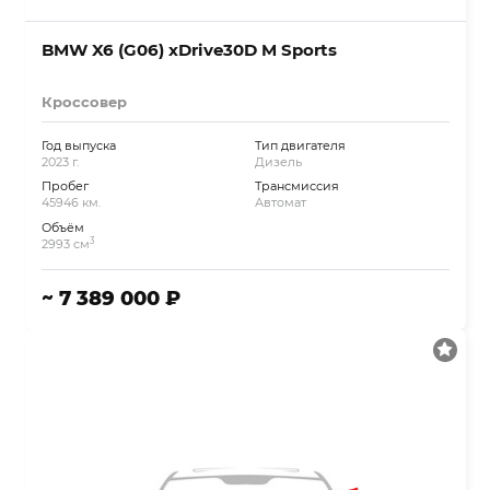
BMW X6 (G06) xDrive30D M Sports
Кроссовер
Год выпуска
Тип двигателя
2023 г.
Дизель
Пробег
Трансмиссия
45946 км.
Автомат
Объём
3
2993 см
~ 7 389 000 ₽