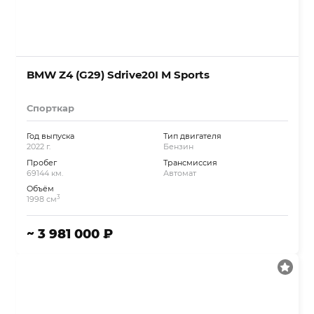
BMW Z4 (G29) Sdrive20I M Sports
Спорткар
Год выпуска
Тип двигателя
2022 г.
Бензин
Пробег
Трансмиссия
69144 км.
Автомат
Объём
3
1998 см
~ 3 981 000 ₽