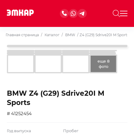
Главная страница
/
Каталог
/
BMW
/
Z4 (G29) Sdrive20I M Sports
еще 8
фото
BMW Z4 (G29) Sdrive20I M
Sports
# 41252454
Год выпуска
Пробег