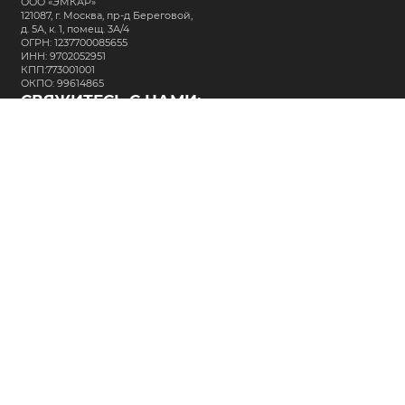
ООО «ЭМКАР»
121087, г. Москва, пр-д Береговой,
д. 5А, к. 1, помещ. 3А/4
ОГРН: 1237700085655
ИНН: 9702052951
КПП:773001001
ОКПО: 99614865
СВЯЖИТЕСЬ С НАМИ:
+7 (495) 323-64-24
support@m-kar.ru
о нас
контакты
лизинг
кредитование
разместить заказ
Политика в отношении обработки персональных данных