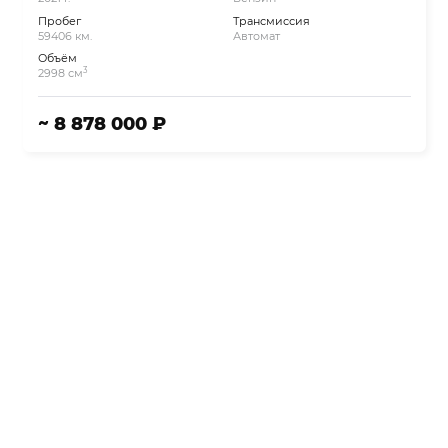
Пробег
Трансмиссия
59406 км.
Автомат
Объём
3
2998 см
~ 8 878 000 ₽