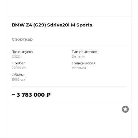
BMW Z4 (G29) Sdrive20I M Sports
Спорткар
Год выпуска
Тип двигателя
2022 г.
Бензин
Пробег
Трансмиссия
27016 км.
Автомат
Объём
3
1998 см
~ 3 783 000 ₽