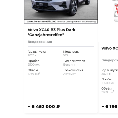
Volvo XC40 B3 Plus Dark
*Ganzjahresreifen*
Внедорожник
Volvo X
Год выпуска
Мощность
2025 г.
163 л.с.
Внедоро
Пробег
Тип двигателя
2500 км.
Бензин
Объём
Трансмиссия
Год выпуск
3
1969 см
Автомат
2024 г.
Пробег
16500 км.
Объём
3
1969 см
~ 6 452 000 ₽
~ 6 19