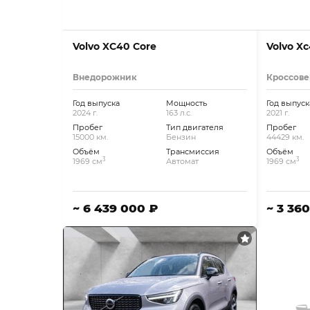
Volvo XC40 Core
Volvo Xc
Внедорожник
Кроссове
Год выпуска
Мощность
Год выпуск
2024 г.
163 л.с.
2021 г.
Пробег
Тип двигателя
Пробег
15000 км.
Бензин
44429 км.
Объём
Трансмиссия
Объём
3
3
1969 см
Автомат
1969 см
~ 6 439 000 ₽
~ 3 36