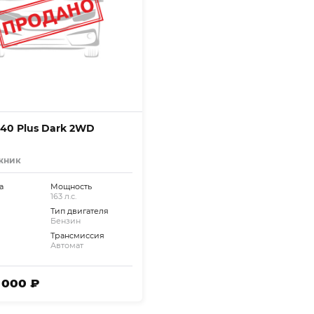
C40 Plus Dark 2WD
жник
а
Мощность
163 л.с.
Тип двигателя
Бензин
Трансмиссия
Автомат
6 000 ₽