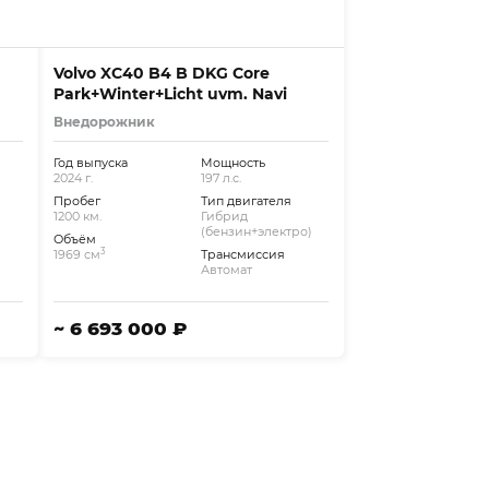
Volvo XC40 B4 B DKG Core
Park+Winter+Licht uvm. Navi
Внедорожник
Год выпуска
Мощность
2024 г.
197 л.с.
Пробег
Тип двигателя
1200 км.
Гибрид
(бензин+электро)
Объём
3
1969 см
Трансмиссия
Автомат
~ 6 693 000 ₽