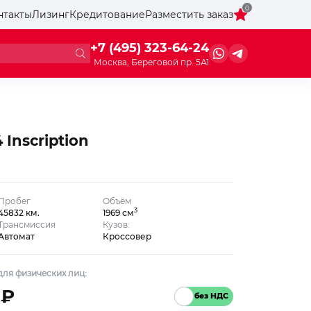
0
нтакты
Лизинг
Кредитование
Разместить заказ
+7 (495) 323-64-24
Москва, Береговой пр. 5А1
 Inscription
Пробег
Объём
3
45832 км.
1969 см
Трансмиссия
Кузов:
Автомат
Кроссовер
ля физических лиц:
 ₽