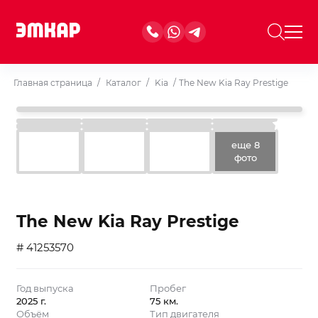
Главная страница
/
Каталог
/
Kia
/
The New Kia Ray Prestige
еще 8
фото
The New Kia Ray Prestige
# 41253570
Год выпуска
Пробег
2025 г.
75 км.
Объём
Тип двигателя