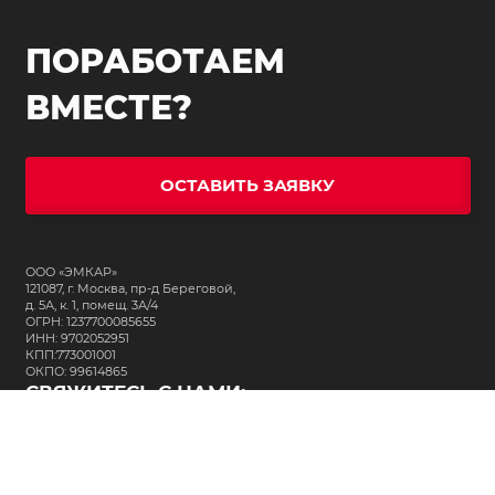
ПОРАБОТАЕМ
ВМЕСТЕ?
ОСТАВИТЬ ЗАЯВКУ
ООО «ЭМКАР»
121087, г. Москва, пр-д Береговой,
д. 5А, к. 1, помещ. 3А/4
ОГРН: 1237700085655
ИНН: 9702052951
КПП:773001001
ОКПО: 99614865
СВЯЖИТЕСЬ С НАМИ:
+7 (495) 323-64-24
support@m-kar.ru