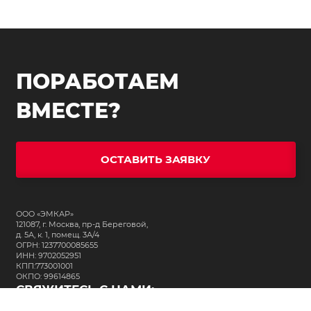
ПОРАБОТАЕМ
ВМЕСТЕ?
ОСТАВИТЬ ЗАЯВКУ
ООО «ЭМКАР»
121087, г. Москва, пр-д Береговой,
д. 5А, к. 1, помещ. 3А/4
ОГРН: 1237700085655
ИНН: 9702052951
КПП:773001001
ОКПО: 99614865
СВЯЖИТЕСЬ С НАМИ: