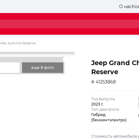
О нас
Ко
 4Xe Summit Reserve
Jeep Grand C
еще 8 фото
Reserve
# 41253868
Год выпуска
2023 г.
Тип двигателя
Гибрид
(бензин+электро)
Стоимость автомобиля д