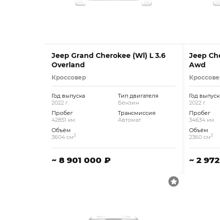
Jeep Grand Cherokee (Wl) L 3.6
Jeep Che
Overland
Awd
Кроссовер
Кроссове
Год выпуска
Тип двигателя
Год выпуск
2022 г.
Бензин
2022 г.
Пробег
Трансмиссия
Пробег
42851 км.
Автомат
34634 км.
Объём
Объём
3
3
3604 см
2360 см
~ 8 901 000 ₽
~ 2 97