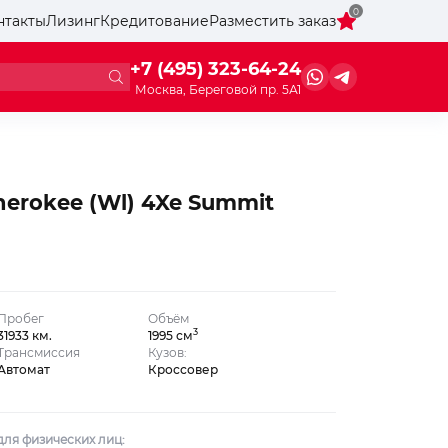
0
нтакты
Лизинг
Кредитование
Разместить заказ
+7 (495) 323-64-24
Москва, Береговой пр. 5А1
herokee (Wl) 4Xe Summit
Пробег
Объём
3
31933 км.
1995 см
Трансмиссия
Кузов:
Автомат
Кроссовер
ля физических лиц: