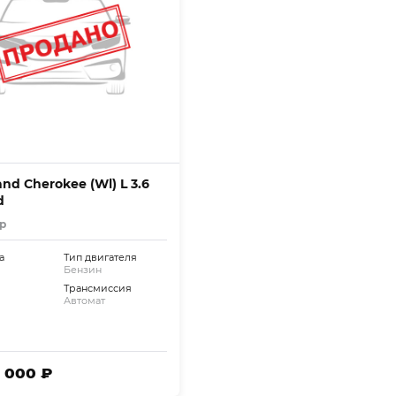
nd Cherokee (Wl) L 3.6
d
р
а
Тип двигателя
Бензин
Трансмиссия
Автомат
5 000 ₽