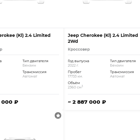
rokee (Kl) 2.4 Limited
Jeep Cherokee (Kl) 2.4 Limited
2Wd
р
Кроссовер
а
Тип двигателя
Год выпуска
Тип двигателя
Бензин
2022 г.
Бензин
Трансмиссия
Пробег
Трансмиссия
Автомат
17733 км.
Автомат
Объём
3
2360 см
2 000 ₽
~ 2 887 000 ₽