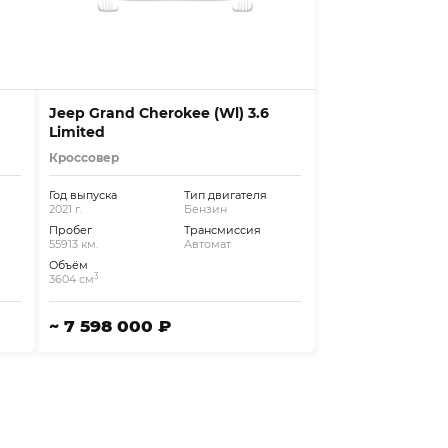
Jeep Grand Cherokee (Wl) 3.6
Limited
Кроссовер
Год выпуска
Тип двигателя
2021 г.
Бензин
Пробег
Трансмиссия
55913 км.
Автомат
Объём
3
3604 см
~ 7 598 000 ₽