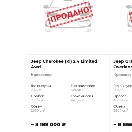
Jeep Cherokee (Kl) 2.4 Limited
Jeep Gra
Awd
Overlan
Кроссовер
Кроссове
Год выпуска
Тип двигателя
Год выпуск
2022 г.
Бензин
2022 г.
Пробег
Трансмиссия
Пробег
23615 км.
Автомат
45052 км.
Объём
Объём
3
3
2360 см
3604 см
~ 3 189 000 ₽
~ 8 86