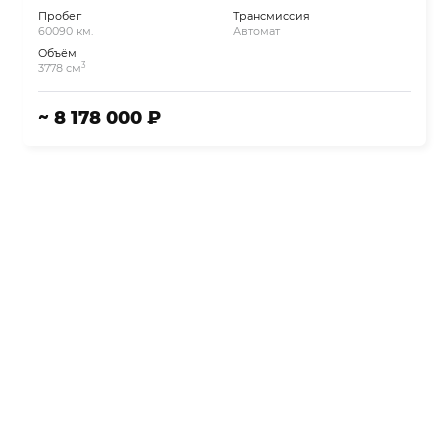
Пробег
Трансмиссия
60090 км.
Автомат
Объём
3
3778 см
~ 8 178 000 ₽