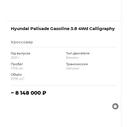
Hyundai Palisade Gasoline 3.8 4Wd Calligraphy
Кроссовер
Год выпуска
Тип двигателя
2021 г.
Бензин
Пробег
Трансмиссия
17116 км.
Автомат
Объём
3
3778 см
~ 8 148 000 ₽