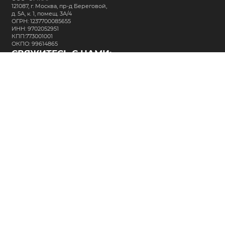
121087, г. Москва, пр-д Береговой,
д. 5А, к. 1, помещ. 3А/4
ОГРН: 1237700085655
ИНН: 9702052951
КПП:773001001
ОКПО: 99614865
СВЯЖИТЕСЬ С НАМИ:
+7 (495) 323-64-24
support@m-kar.ru
о нас
контакты
лизинг
кредитование
разместить заказ
Политика в отношении обработки персональных данных