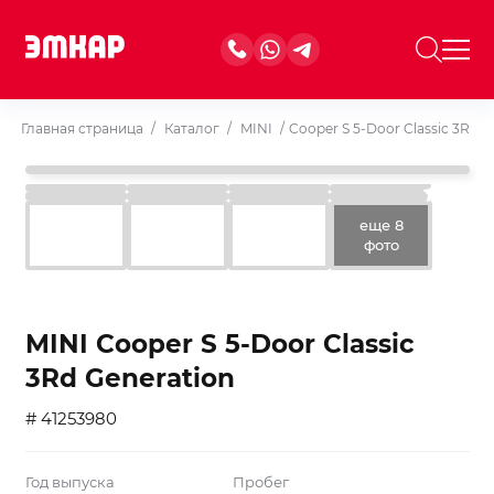
Главная страница
/
Каталог
/
MINI
/
Cooper S 5-Door Classic 3Rd G
еще 8
фото
MINI Cooper S 5-Door Classic
3Rd Generation
# 41253980
Год выпуска
Пробег