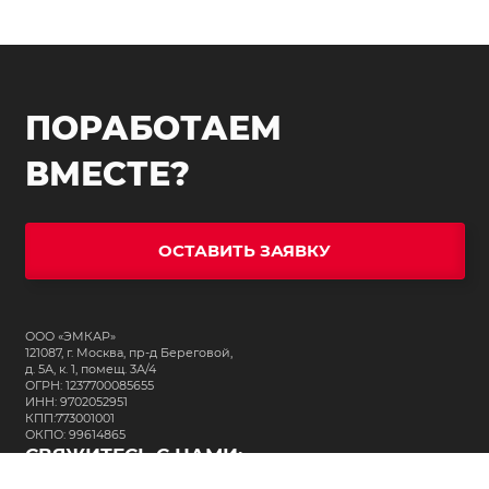
ПОРАБОТАЕМ
ВМЕСТЕ?
ОСТАВИТЬ ЗАЯВКУ
ООО «ЭМКАР»
121087, г. Москва, пр-д Береговой,
д. 5А, к. 1, помещ. 3А/4
ОГРН: 1237700085655
ИНН: 9702052951
КПП:773001001
ОКПО: 99614865
СВЯЖИТЕСЬ С НАМИ: