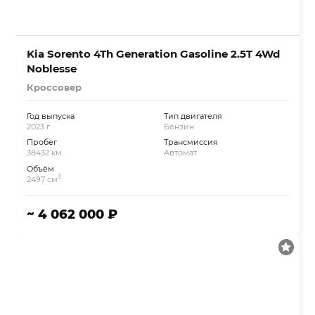
Kia Sorento 4Th Generation Gasoline 2.5T 4Wd
Noblesse
Кроссовер
Год выпуска
Тип двигателя
2023 г.
Бензин
Пробег
Трансмиссия
38432 км.
Автомат
Объём
3
2497 см
~ 4 062 000 ₽