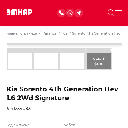
Главная страница
/
Каталог
/
Kia
/
Sorento 4Th Generation Hev 1.6 
еще 8
фото
Kia Sorento 4Th Generation Hev
1.6 2Wd Signature
# 41254083
Год выпуска
Пробег