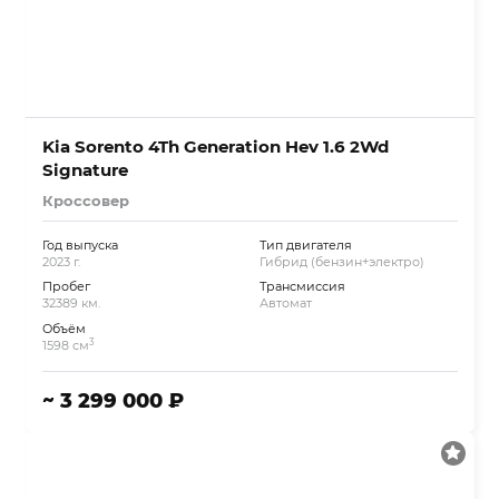
Kia Sorento 4Th Generation Hev 1.6 2Wd
Signature
Кроссовер
Год выпуска
Тип двигателя
2023 г.
Гибрид (бензин+электро)
Пробег
Трансмиссия
32389 км.
Автомат
Объём
3
1598 см
~ 3 299 000 ₽