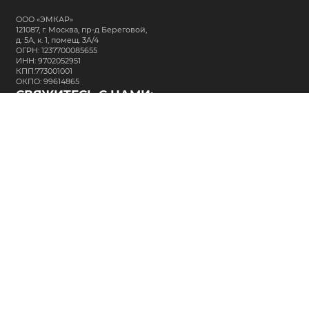
ООО «ЭМКАР»
121087, г. Москва, пр-д Береговой,
д. 5А, к. 1, помещ. 3А/4
ОГРН: 1237700085655
ИНН: 9702052951
КПП:773001001
ОКПО: 99614865
СВЯЖИТЕСЬ С НАМИ:
+7 (495) 323-64-24
support@m-kar.ru
о нас
контакты
лизинг
кредитование
разместить заказ
Политика в отношении обработки персональных данных