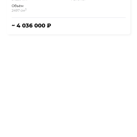
Объём
3
2497 см
~ 4 036 000 ₽