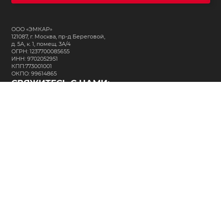
ООО «ЭМКАР»
121087, г. Москва, пр-д Береговой,
д. 5А, к. 1, помещ. 3А/4
ОГРН: 1237700085655
ИНН: 9702052951
КПП:773001001
ОКПО: 99614865
СВЯЖИТЕСЬ С НАМИ:
+7 (495) 323-64-24
support@m-kar.ru
о нас
контакты
лизинг
кредитование
разместить заказ