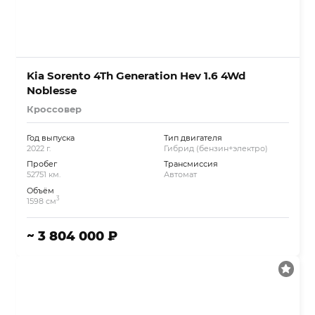
Kia Sorento 4Th Generation Hev 1.6 4Wd
Noblesse
Кроссовер
Год выпуска
Тип двигателя
2022 г.
Гибрид (бензин+электро)
Пробег
Трансмиссия
52751 км.
Автомат
Объём
3
1598 см
~ 3 804 000 ₽