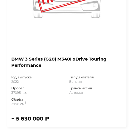
BMW 3 Series (G20) M340I xDrive Touring
Performance
Год выпуска
Тип двигателя
2022 г.
Бензин
Пробег
Трансмиссия
37095 км.
Автомат
Объём
3
2998 см
~ 5 630 000 ₽