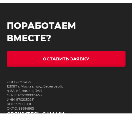
ПОРАБОТАЕМ
ВМЕСТЕ?
ОСТАВИТЬ ЗАЯВКУ
ООО «ЭМКАР»
121087, г. Москва, пр-д Береговой,
д. 5А, к. 1, помещ. 3А/4
ОГРН: 1237700085655
ИНН: 9702052951
КПП:773001001
ОКПО: 99614865
СВЯЖИТЕСЬ С НАМИ:
+7 (495) 323-64-24