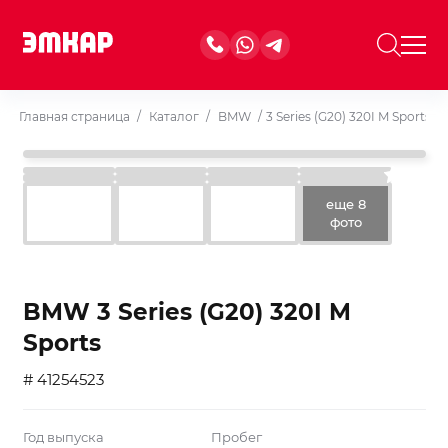
Главная страница
/
Каталог
/
BMW
/
3 Series (G20) 320I M Sports
еще 8
фото
BMW 3 Series (G20) 320I M
Sports
# 41254523
Год выпуска
Пробег