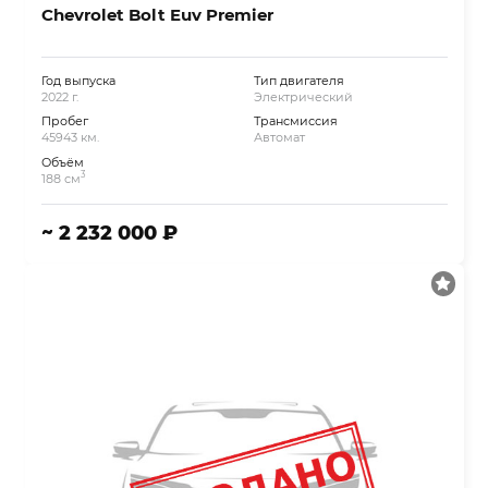
Chevrolet Bolt Euv Premier
Год выпуска
Тип двигателя
2022 г.
Электрический
Пробег
Трансмиссия
45943 км.
Автомат
Объём
3
188 см
~ 2 232 000 ₽