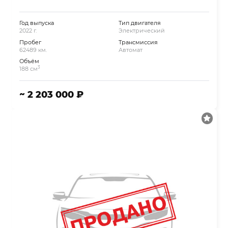
Год выпуска
Тип двигателя
2022 г.
Электрический
Пробег
Трансмиссия
62489 км.
Автомат
Объём
3
188 см
~ 2 203 000 ₽