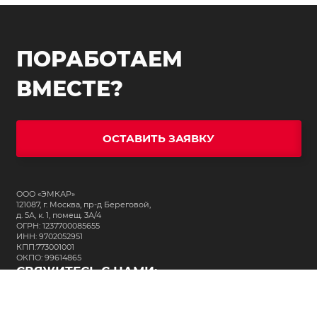
ПОРАБОТАЕМ
ВМЕСТЕ?
ОСТАВИТЬ ЗАЯВКУ
ООО «ЭМКАР»
121087, г. Москва, пр-д Береговой,
д. 5А, к. 1, помещ. 3А/4
ОГРН: 1237700085655
ИНН: 9702052951
КПП:773001001
ОКПО: 99614865
СВЯЖИТЕСЬ С НАМИ:
+7 (495) 323-64-24