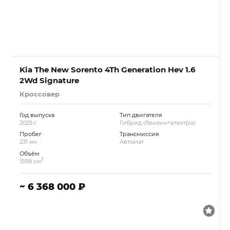
Kia The New Sorento 4Th Generation Hev 1.6
2Wd Signature
Кроссовер
Год выпуска
Тип двигателя
2025 г.
Гибрид (бензин+электро)
Пробег
Трансмиссия
231 км.
Автомат
Объём
3
1598 см
~ 6 368 000 ₽