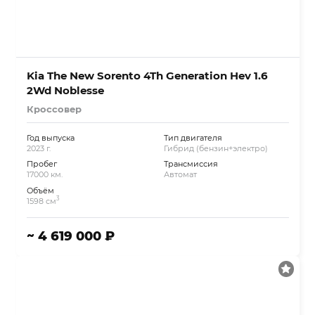
Kia The New Sorento 4Th Generation Hev 1.6
2Wd Noblesse
Кроссовер
Год выпуска
Тип двигателя
2023 г.
Гибрид (бензин+электро)
Пробег
Трансмиссия
17000 км.
Автомат
Объём
3
1598 см
~ 4 619 000 ₽