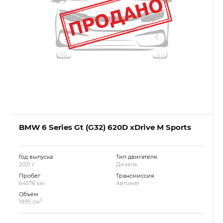
BMW 6 Series Gt (G32) 620D xDrive M Sports
Год выпуска
Тип двигателя
2021 г.
Дизель
Пробег
Трансмиссия
64576 км.
Автомат
Объём
3
1995 см