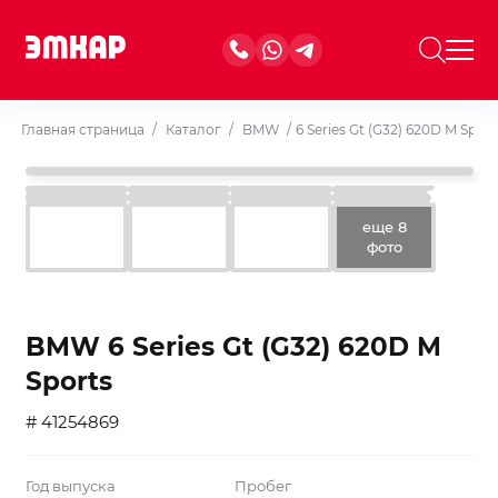
Главная страница
/
Каталог
/
BMW
/
6 Series Gt (G32) 620D M Sport
еще 8
фото
BMW 6 Series Gt (G32) 620D M
Sports
# 41254869
Год выпуска
Пробег