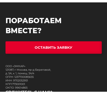
ПОРАБОТАЕМ
ВМЕСТЕ?
ОСТАВИТЬ ЗАЯВКУ
ООО «ЭМКАР»
121087, г. Москва, пр-д Береговой,
д. 5А, к. 1, помещ. 3А/4
ОГРН: 1237700085655
ИНН: 9702052951
КПП:773001001
ОКПО: 99614865
СВЯЖИТЕСЬ С НАМИ:
+7 (495) 323-64-24