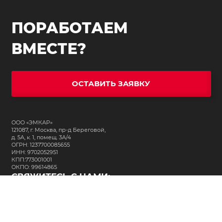
ПОРАБОТАЕМ
ВМЕСТЕ?
ОСТАВИТЬ ЗАЯВКУ
ООО «ЭМКАР»
121087, г. Москва, пр-д Береговой,
д. 5А, к. 1, помещ. 3А/4
ОГРН: 1237700085655
ИНН: 9702052951
КПП:773001001
ОКПО: 99614865
СВЯЖИТЕСЬ С НАМИ:
+7 (495) 323-64-24
support@m-kar.ru