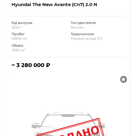
Hyundai The New Avante (Cn7) 2.0 N
Год выпуска
Тип двигателя
2023 г.
Бензин
Пробег
Трансмиссия
33866 км.
Механическая КП
Объём
3
1998 см
~ 3 280 000 ₽