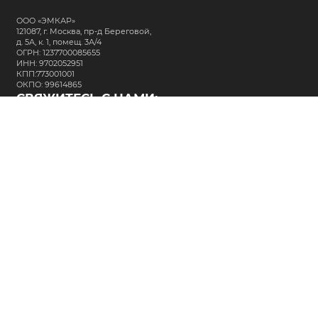
ООО «ЭМКАР»
121087, г. Москва, пр-д Береговой,
д. 5А, к. 1, помещ. 3А/4
ОГРН: 1237700085655
ИНН: 9702052951
КПП:773001001
ОКПО: 99614865
СВЯЖИТЕСЬ С НАМИ:
+7 (495) 323-64-24
support@m-kar.ru
о нас
контакты
лизинг
кредитование
разместить заказ
Политика в отношении обработки персональных данных