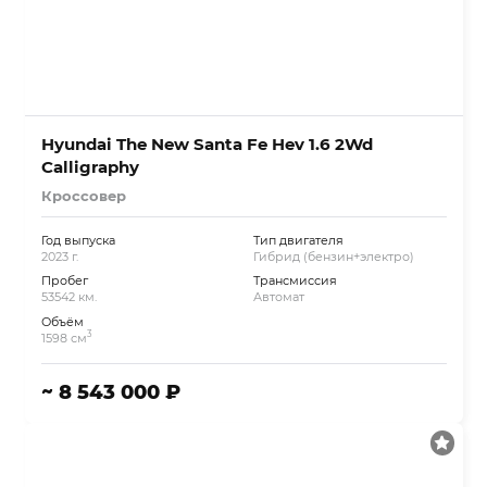
Hyundai The New Santa Fe Hev 1.6 2Wd
Calligraphy
Кроссовер
Год выпуска
Тип двигателя
2023 г.
Гибрид (бензин+электро)
Пробег
Трансмиссия
53542 км.
Автомат
Объём
3
1598 см
~ 8 543 000 ₽