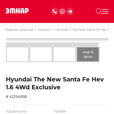
Главная страница
/
Каталог
/
Hyundai
/
The New Santa Fe Hev 1.6 
еще 8
фото
Hyundai The New Santa Fe Hev
1.6 4Wd Exclusive
# 41254958
Год выпуска
Пробег