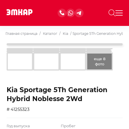
Главная страница
/
Каталог
/
Kia
/
Sportage 5Th Generation Hybri
еще 8
фото
Kia Sportage 5Th Generation
Hybrid Noblesse 2Wd
# 41255323
Год выпуска
Пробег