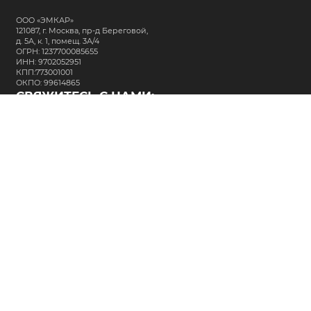
ООО «ЭМКАР»
121087, г. Москва, пр-д Береговой,
д. 5А, к. 1, помещ. 3А/4
ОГРН: 1237700085655
ИНН: 9702052951
КПП:773001001
ОКПО: 99614865
СВЯЖИТЕСЬ С НАМИ:
+7 (495) 323-64-24
support@m-kar.ru
о нас
контакты
лизинг
кредитование
разместить заказ
Политика в отношении обработки персональных данных