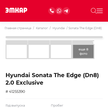
Главная страница
/
Каталог
/
Hyundai
/
Sonata The Edge (Dn8) 2.0 
еще 8
фото
Hyundai Sonata The Edge (Dn8)
2.0 Exclusive
# 41255390
Год выпуска
Пробег