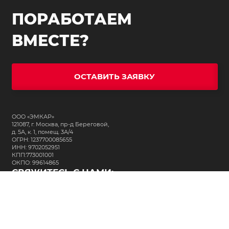
ПОРАБОТАЕМ
ВМЕСТЕ?
ОСТАВИТЬ ЗАЯВКУ
ООО «ЭМКАР»
121087, г. Москва, пр-д Береговой,
д. 5А, к. 1, помещ. 3А/4
ОГРН: 1237700085655
ИНН: 9702052951
КПП:773001001
ОКПО: 99614865
СВЯЖИТЕСЬ С НАМИ:
+7 (495) 323-64-24
support@m-kar.ru