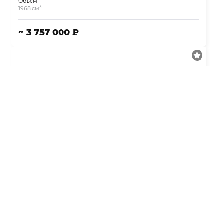
Объём
3
1968 см
~ 3 757 000 ₽