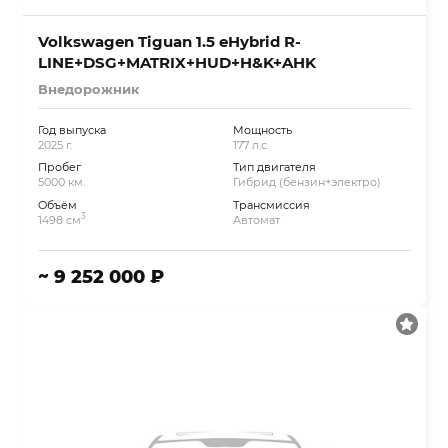
Volkswagen Tiguan 1.5 eHybrid R-
LINE+DSG+MATRIX+HUD+H&K+AHK
Внедорожник
Год выпуска
Мощность
2025 г.
177 л.с.
Пробег
Тип двигателя
5000 км.
Гибрид (бензин+электро)
Объём
Трансмиссия
3
1498 см
Автомат
~ 9 252 000 ₽