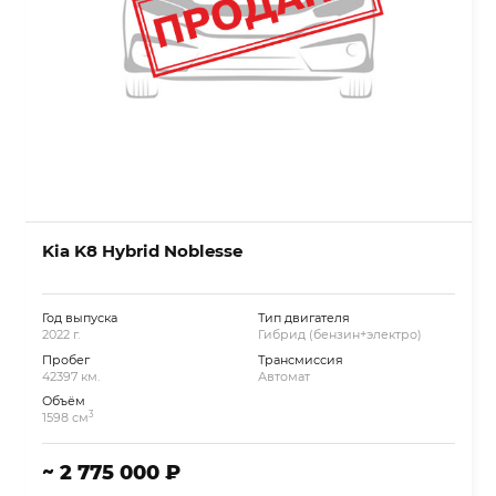
Kia K8 Hybrid Noblesse
Год выпуска
Тип двигателя
2022 г.
Гибрид (бензин+электро)
Пробег
Трансмиссия
42397 км.
Автомат
Объём
3
1598 см
~ 2 775 000 ₽