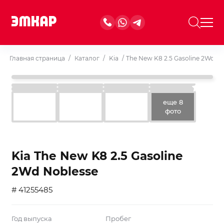
Главная страница
/
Каталог
/
Kia
/
The New K8 2.5 Gasoline 2Wd No
еще 8
фото
Kia The New K8 2.5 Gasoline
2Wd Noblesse
# 41255485
Год выпуска
Пробег