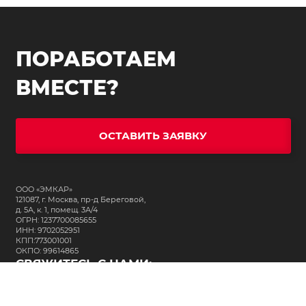
ПОРАБОТАЕМ
ВМЕСТЕ?
ОСТАВИТЬ ЗАЯВКУ
ООО «ЭМКАР»
121087, г. Москва, пр-д Береговой,
д. 5А, к. 1, помещ. 3А/4
ОГРН: 1237700085655
ИНН: 9702052951
КПП:773001001
ОКПО: 99614865
СВЯЖИТЕСЬ С НАМИ:
+7 (495) 323-64-24