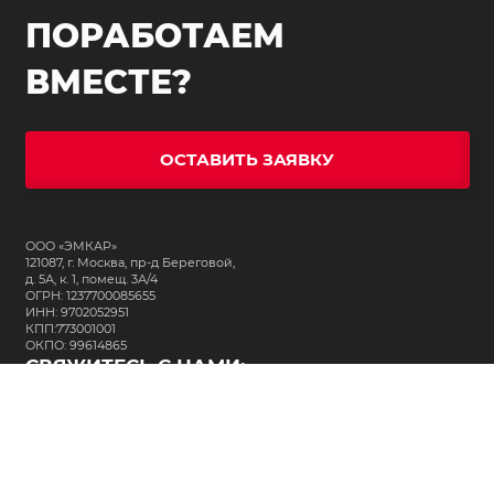
ПОРАБОТАЕМ
ВМЕСТЕ?
ОСТАВИТЬ ЗАЯВКУ
ООО «ЭМКАР»
121087, г. Москва, пр-д Береговой,
д. 5А, к. 1, помещ. 3А/4
ОГРН: 1237700085655
ИНН: 9702052951
КПП:773001001
ОКПО: 99614865
СВЯЖИТЕСЬ С НАМИ:
+7 (495) 323-64-24
support@m-kar.ru