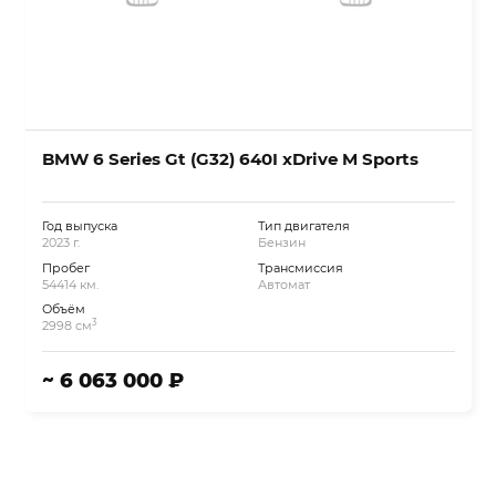
BMW 6 Series Gt (G32) 640I xDrive M Sports
Год выпуска
Тип двигателя
2023 г.
Бензин
Пробег
Трансмиссия
54414 км.
Автомат
Объём
3
2998 см
~ 6 063 000 ₽