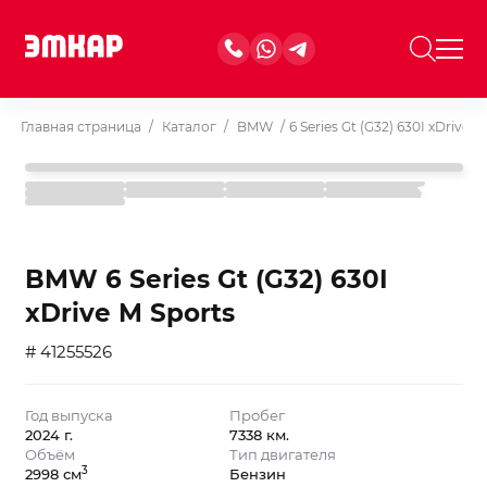
Главная страница
/
Каталог
/
BMW
/
6 Series Gt (G32) 630I xDrive M
BMW 6 Series Gt (G32) 630I
xDrive M Sports
# 41255526
Год выпуска
Пробег
2024 г.
7338 км.
Объём
Тип двигателя
3
2998 см
Бензин