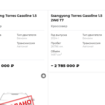
g Torres Gasoline 1.5
Ssangyong Torres Gasoline 1.5
2Wd T7
р
Кроссовер
а
Тип двигателя
Год выпуска
Тип двигателя
Бензин
2024 г.
Бензин
Трансмиссия
Пробег
Трансмиссия
Автомат
26796 км.
Автомат
Объём
3
1497 см
9 000 ₽
~ 2 785 000 ₽