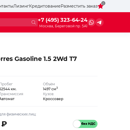
0
нтакты
Лизинг
Кредитование
Разместить заказ
+7 (495) 323-64-24
Москва, Береговой пр. 5А1
res Gasoline 1.5 2Wd T7
Пробег
Объём
3
52544 км.
1497 см
Трансмиссия
Кузов:
Автомат
Кроссовер
ля физических лиц:
 ₽