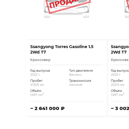
Ssangyong Torres Gasoline 1.5
Ssangyon
2Wd T7
2Wd T7
Кроссовер
Кроссове
Год выпуска
Тип двигателя
Год выпуск
2022 г.
Бензин
2023 г.
Пробег
Трансмиссия
Пробег
41305 км.
Автомат
20213 км.
Объём
Объём
3
3
1497 см
1497 см
~ 2 641 000 ₽
~ 3 00