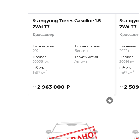
Ssangyong Torres Gasoline 1.5
Ssangyon
2Wd T7
2Wd T7
Кроссовер
Кроссове
Год выпуска
Тип двигателя
Год выпуск
2024 г.
Бензин
2022 г.
Пробег
Трансмиссия
Пробег
28036 км.
Автомат
26691 км.
Объём
Объём
3
3
1497 см
1497 см
~ 2 963 000 ₽
~ 2 50