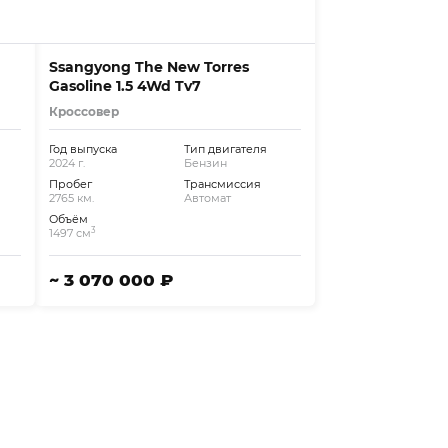
Ssangyong The New Torres
Gasoline 1.5 4Wd Tv7
Кроссовер
Год выпуска
Тип двигателя
2024 г.
Бензин
Пробег
Трансмиссия
2765 км.
Автомат
Объём
3
1497 см
~ 3 070 000 ₽