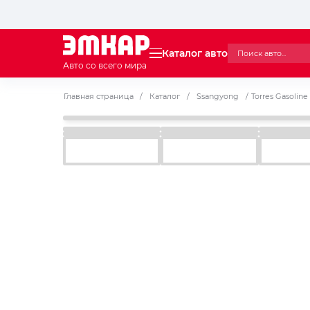
Каталог авто
Авто со всего мира
Главная страница
/
Каталог
/
Ssangyong
/
Torres Gasoline