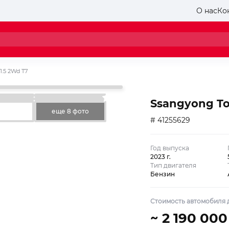
О нас
Ко
 1.5 2Wd T7
Ssangyong Tor
еще 8 фото
# 41255629
Год выпуска
2023 г.
Тип двигателя
Бензин
Стоимость автомобиля д
~ 2 190 000