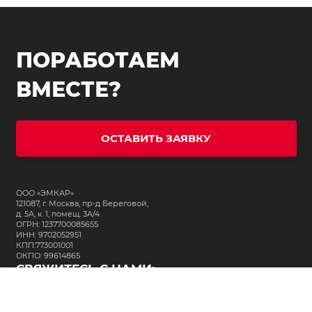
ПОРАБОТАЕМ
ВМЕСТЕ?
ОСТАВИТЬ ЗАЯВКУ
ООО «ЭМКАР»
121087, г. Москва, пр-д Береговой,
д. 5А, к. 1, помещ. 3А/4
ОГРН: 1237700085655
ИНН: 9702052951
КПП:773001001
ОКПО: 99614865
СВЯЖИТЕСЬ С НАМИ:
+7 (495) 323-64-24