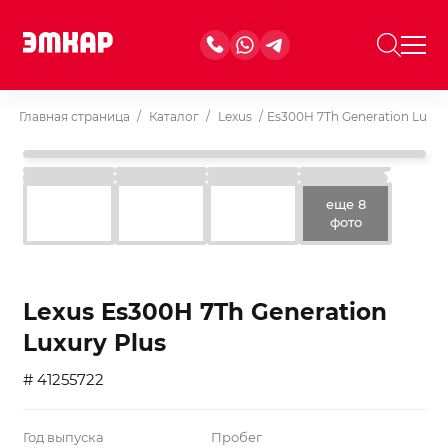
Главная страница
/
Каталог
/
Lexus
/
Es300H 7Th Generation Luxur
еще 8
фото
Lexus Es300H 7Th Generation
Luxury Plus
# 41255722
Год выпуска
Пробег