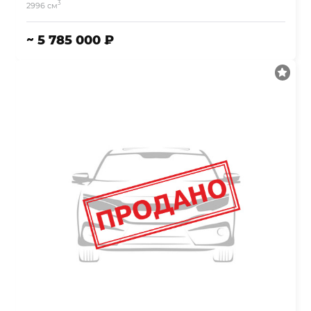
3
2996 см
~ 5 785 000 ₽