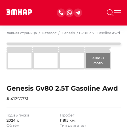
Главная страница
/
Каталог
/
Genesis
/
Gv80 2.5T Gasoline Awd
еще 8
фото
Genesis Gv80 2.5T Gasoline Awd
# 41255731
Год выпуска
Пробег
2024 г.
11815 км.
Объём
Тип двигателя