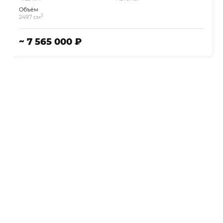
Объём
3
2497 см
~ 7 565 000 ₽