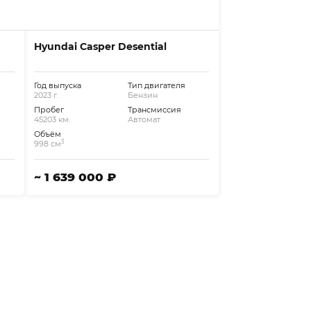
Hyundai Casper Desential
Год выпуска
Тип двигателя
2023 г.
Бензин
Пробег
Трансмиссия
45203 км.
Автомат
Объём
3
998 см
~ 1 639 000 ₽