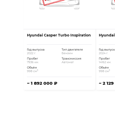
Hyundai Casper Turbo Inspiration
Hyundai 
Год выпуска
Тип двигателя
Год выпуск
2022 г.
Бензин
2024 г.
Пробег
Трансмиссия
Пробег
7936 км.
Автомат
14162 км.
Объём
Объём
3
3
998 см
998 см
~ 1 892 000 ₽
~ 2 129