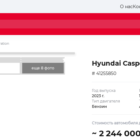
О нас
Ко
ration
Hyundai Caspe
еще 8 фото
# 41255850
Год выпуска
2023 г.
Тип двигателя
Бензин
Стоимость автомобиля д
~ 2 244 00