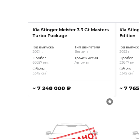
Kia Stinger Meister 3.3 Gt Masters
Kia Stin
Turbo Package
Edition
Год выпуска
Тип двигателя
Год выпуск
2021 г.
Бензин
2022 г.
Пробег
Трансмиссия
Пробег
63527 км.
Автомат
33647 км.
Объём
Объём
3
3
3342 см
3342 см
~ 7 248 000 ₽
~ 7 76