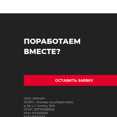
ПОРАБОТАЕМ
ВМЕСТЕ?
ОСТАВИТЬ ЗАЯВКУ
ООО «ЭМКАР»
121087, г. Москва, пр-д Береговой,
д. 5А, к. 1, помещ. 3А/4
ОГРН: 1237700085655
ИНН: 9702052951
КПП:773001001