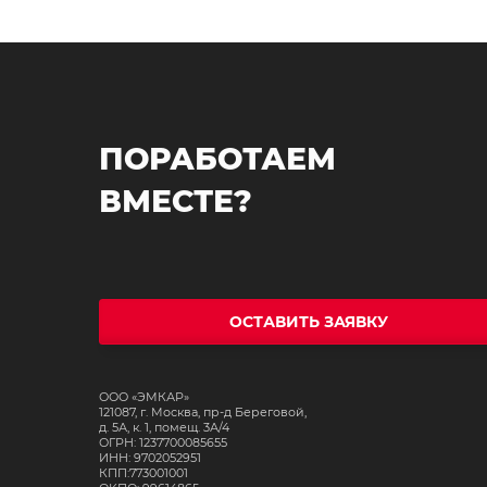
ПОРАБОТАЕМ
ВМЕСТЕ?
ОСТАВИТЬ ЗАЯВКУ
ООО «ЭМКАР»
121087, г. Москва, пр-д Береговой,
д. 5А, к. 1, помещ. 3А/4
ОГРН: 1237700085655
ИНН: 9702052951
КПП:773001001