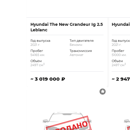
Hyundai The New Grandeur Ig 2.5
Hyundai 
Leblanc
Год выпуска
Тип двигателя
Год выпуск
2021 г.
Бензин
2021 г.
Пробег
Трансмиссия
Пробег
54165 км.
Автомат
51000 км.
Объём
Объём
3
3
2497 см
2497 см
~ 3 019 000 ₽
~ 2 94