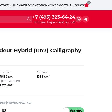
0
нтакты
Лизинг
Кредитование
Разместить заказ
+7 (495) 323-64-24
Москва, Береговой пр. 5А1
eur Hybrid (Gn7) Calligraphy
Пробег
Объём
3
36185 км.
1598 см
Трансмиссия
Автомат
ля физических лиц:
 ₽