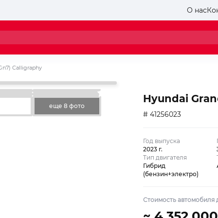
О нас
Ко
Gn7) Calligraphy
Hyundai Grand
еще 8 фото
# 41256023
Год выпуска
2023 г.
Тип двигателя
Гибрид
(бензин+электро)
Стоимость автомобиля д
~ 4 352 000