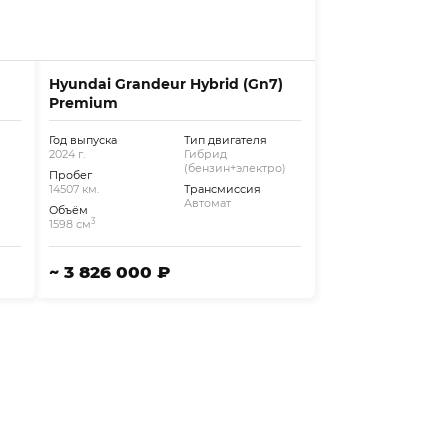
Hyundai Grandeur Hybrid (Gn7)
Premium
Год выпуска
Тип двигателя
2024 г.
Гибрид
(бензин+электро)
Пробег
14507 км.
Трансмиссия
Автомат
Объём
3
1598 см
~ 3 826 000 ₽