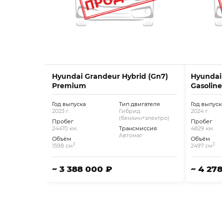
Hyundai Grandeur Hybrid (Gn7)
Hyundai
Premium
Gasoline
Год выпуска
Тип двигателя
Год выпуск
2023 г.
Гибрид
2024 г.
(бензин+электро)
Пробег
Пробег
24470 км.
Трансмиссия
4829 км.
Автомат
Объём
Объём
3
3
1598 см
2497 см
~ 3 388 000 ₽
~ 4 27