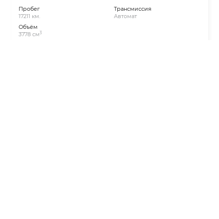
Пробег
Трансмиссия
17211 км.
Автомат
Объём
3
3778 см
~ 8 507 000 ₽