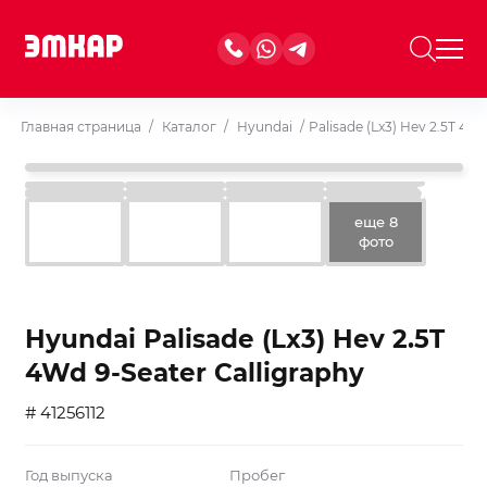
Главная страница
/
Каталог
/
Hyundai
/
Palisade (Lx3) Hev 2.5T 4Wd
еще 8
фото
Hyundai Palisade (Lx3) Hev 2.5T
4Wd 9-Seater Calligraphy
# 41256112
Год выпуска
Пробег