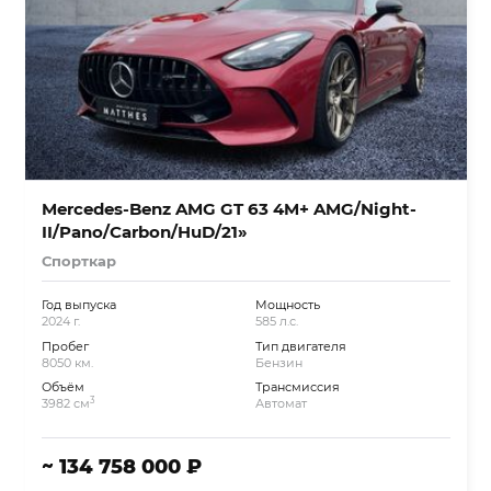
Mercedes-Benz AMG GT 63 4M+ AMG/Night-
II/Pano/Carbon/HuD/21»
Спорткар
Год выпуска
Мощность
2024 г.
585 л.с.
Пробег
Тип двигателя
8050 км.
Бензин
Объём
Трансмиссия
3
3982 см
Автомат
~ 134 758 000 ₽