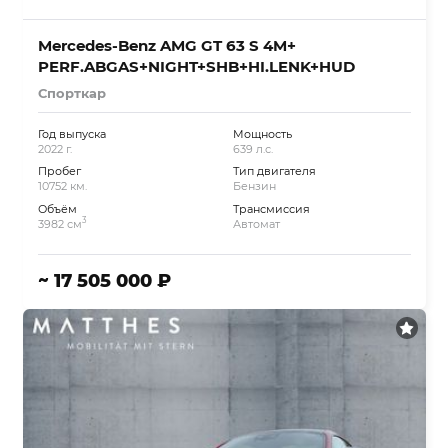
Mercedes-Benz AMG GT 63 S 4M+
PERF.ABGAS+NIGHT+SHB+HI.LENK+HUD
Спорткар
Год выпуска
Мощность
2022 г.
639 л.с.
Пробег
Тип двигателя
10752 км.
Бензин
Объём
Трансмиссия
3
3982 см
Автомат
~ 17 505 000 ₽