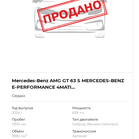
Mercedes-Benz AMG GT 63 S MERCEDES-BENZ
E-PERFORMANCE 4MATI…
Седан
Год выпуска
Мощность
2024 г.
639 л.с.
Пробег
Тип двигателя
13510 км.
Гибрид (бензин+электро)
Объём
Трансмиссия
3
3982 см
Автомат