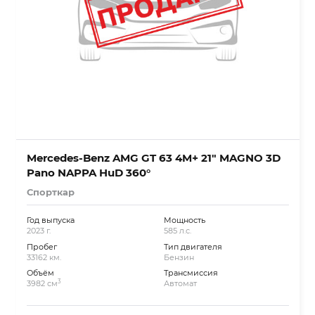
Mercedes-Benz AMG GT 63 4M+ 21″ MAGNO 3D
Pano NAPPA HuD 360°
Спорткар
Год выпуска
Мощность
2023 г.
585 л.с.
Пробег
Тип двигателя
33162 км.
Бензин
Объём
Трансмиссия
3
3982 см
Автомат