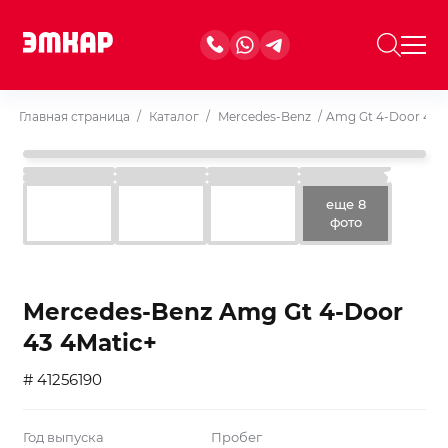
Главная страница
/
Каталог
/
Mercedes-Benz
/
Amg Gt 4-Door 43 
еще 8
фото
Mercedes-Benz Amg Gt 4-Door
43 4Matic+
# 41256190
Год выпуска
Пробег